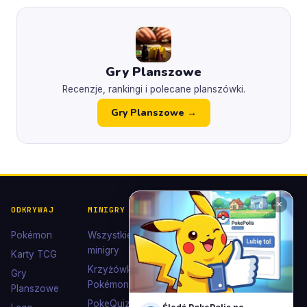
Gry Planszowe
Recenzje, rankingi i polecane planszówki.
Gry Planszowe →
✕
ODKRYWAJ
MINIGRY
POKÉDEX I
POMOC I
KOLEKCJE
KONTAKT
Pokémon
Wszystkie
Pokédex
Kontakt
minigry
Karty TCG
Ewolucje
Wsparcie
Krzyżówki
Gry
Eevee
Pokémon
Polub nas
Planszowe
Kolekcje
na
PokeQuiz