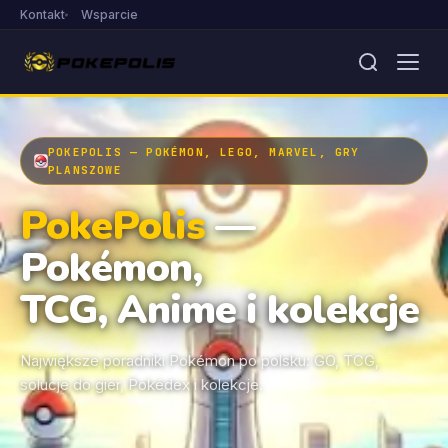
Kontakt
Wsparcie
POKEPOLIS — POKÉMON, LEGO, MARVEL, GRY
PLANSZOWE
PokePolis
—
Pokémon,
TCG, Anime i kolekcje
Największe poradniki Pokémon po polsku: GO, TCG,
solucje do gier, Pokédex i kolekcje.