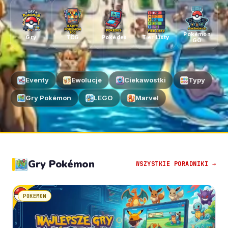
Pokémon
Gry
TCG
Pokédex
Tier Listy
GO
Eventy
Ewolucje
Ciekawostki
Typy
Gry Pokémon
LEGO
Marvel
Gry Pokémon
WSZYSTKIE PORADNIKI →
POKEMON