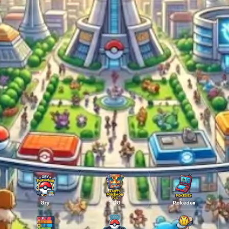
Gry
TCG
Pokédex