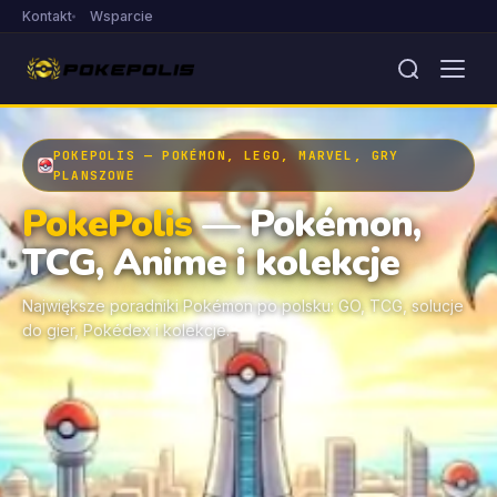
Kontakt
Wsparcie
POKEPOLIS — POKÉMON, LEGO, MARVEL, GRY
PLANSZOWE
PokePolis
— Pokémon,
TCG, Anime i kolekcje
Największe poradniki Pokémon po polsku: GO, TCG, solucje
do gier, Pokédex i kolekcje.