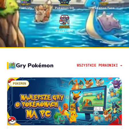
Tier Listy
Pokémon GO
Pokémon Tazo
Gdzie kupić
Gry Pokémon
WSZYSTKIE PORADNIKI →
POKEMON