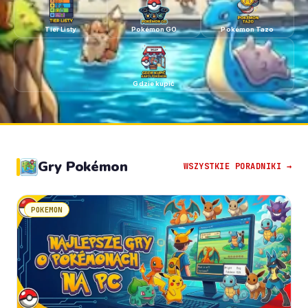
Tier Listy
Pokémon GO
Pokémon Tazo
Gdzie kupić
Gry Pokémon
WSZYSTKIE PORADNIKI →
POKEMON