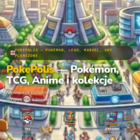
POKEPOLIS — POKÉMON, LEGO, MARVEL, GRY
PLANSZOWE
PokePolis
— Pokémon,
TCG, Anime i kolekcje
Największe poradniki Pokémon po polsku: GO, TCG, solucje
do gier, Pokédex i kolekcje.
Gry
TCG
Pokédex