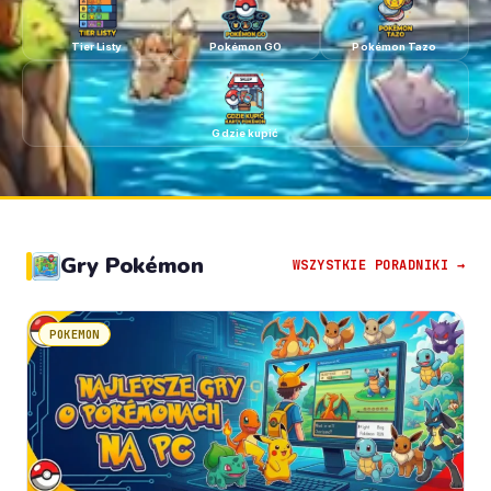
Tier Listy
Pokémon GO
Pokémon Tazo
Gdzie kupić
Gry Pokémon
WSZYSTKIE PORADNIKI →
POKEMON