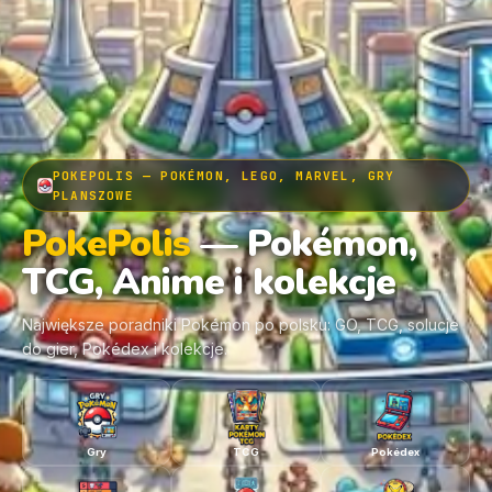
POKEPOLIS — POKÉMON, LEGO, MARVEL, GRY
PLANSZOWE
PokePolis
— Pokémon,
TCG, Anime i kolekcje
Największe poradniki Pokémon po polsku: GO, TCG, solucje
do gier, Pokédex i kolekcje.
Gry
TCG
Pokédex