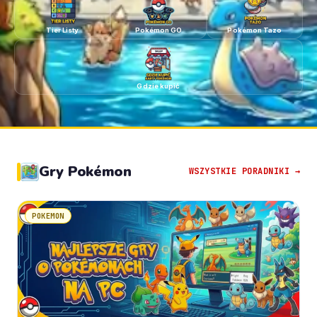
Tier Listy
Pokémon GO
Pokémon Tazo
Gdzie kupić
Gry Pokémon
WSZYSTKIE PORADNIKI →
POKEMON