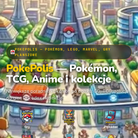
POKEPOLIS — POKÉMON, LEGO, MARVEL, GRY
PLANSZOWE
PokePolis
— Pokémon,
TCG, Anime i kolekcje
Największe poradniki Pokémon po polsku: GO, TCG, solucje
do gier, Pokédex i kolekcje.
Gry
TCG
Pokédex