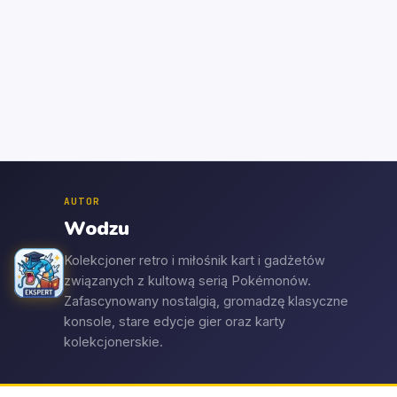
AUTOR
Wodzu
Kolekcjoner retro i miłośnik kart i gadżetów
związanych z kultową serią Pokémonów.
Zafascynowany nostalgią, gromadzę klasyczne
konsole, stare edycje gier oraz karty
kolekcjonerskie.