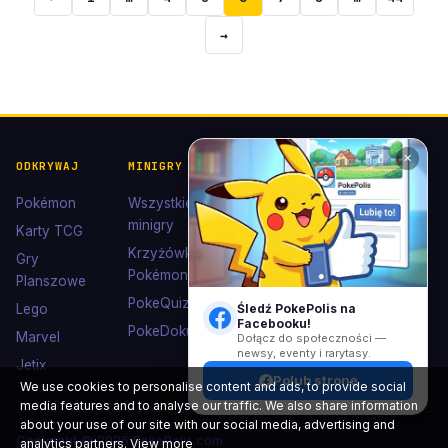
→
✕
ODKRYWAJ
MINIGRY
POKÉDEX I
POMOC I
KOLEKCJE
KONTAKT
Pokémon
Wszystkie
Pokédex
Kontakt
minigry
Karty TCG
Ewolucje
Wsparcie
Krzyżówki
Gry
Eevee
Pokémon
Polub nas
Planszowe
Kolekcje
na
PokeQuiz
Śledź PokePolis na
Lego
Facebooku
Facebooku!
Kolorowanki
PokeDoku
Marvel
Dołącz do społeczności —
newsy, eventy i rarytasy.
Jetix
Polub stronę
We use cookies to personalise content and ads, to provide social
media features and to analyse our traffic. We also share information
about your use of our site with our social media, advertising and
Copyright © 2026 PokePolis.com
analytics partners.
View more