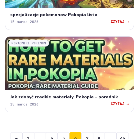
specjalizacje pokemonow Pokopia lista
CZYTAJ →
15 marca 2026
PORADNIKI POKEMON
Jak zdobyć rzadkie materiały. Pokopia – poradnik
CZYTAJ →
15 marca 2026
←
1
…
4
5
6
7
8
…
44