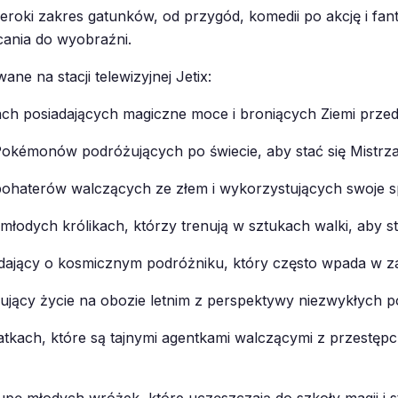
oki zakres gatunków, od przygód, komedii po akcję i fan
cania do wyobraźni.
ane na stacji telewizyjnej Jetix:
ach posiadających magiczne moce i broniących Ziemi przed 
 Pokémonów podróżujących po świecie, aby stać się Mistr
ohaterów walczących ze złem i wykorzystujących swoje spe
łodych królikach, którzy trenują w sztukach walki, aby s
dający o kosmicznym podróżniku, który często wpada w za
jący życie na obozie letnim z perspektywy niezwykłych po
tkach, które są tajnymi agentkami walczącymi z przestępc