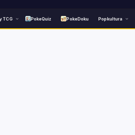
y TCG
PokeQuiz
PokeDoku
Popkultura