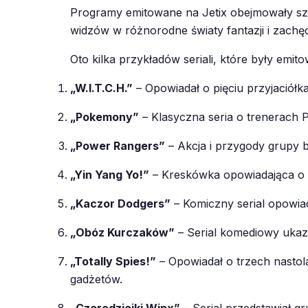
Programy emitowane na Jetix obejmowały szer
widzów w różnorodne światy fantazji i zachę
Oto kilka przykładów seriali, które były emitow
„W.I.T.C.H.”
– Opowiadał o pięciu przyjaciółk
„Pokemony”
– Klasyczna seria o trenerach
„Power Rangers”
– Akcja i przygody grupy b
„Yin Yang Yo!”
– Kreskówka opowiadająca o m
„Kaczor Dodgers”
– Komiczny serial opowia
„Obóz Kurczaków”
– Serial komediowy ukazu
„Totally Spies!”
– Opowiadał o trzech nastola
gadżetów.