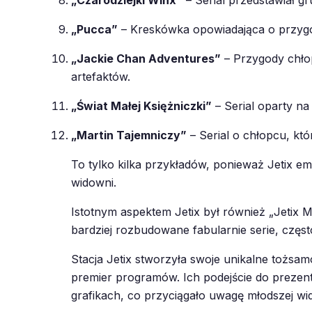
„Czarodziejki Winx”
– Serial przedstawiał g
„Pucca”
– Kreskówka opowiadająca o przygod
„Jackie Chan Adventures”
– Przygody chłop
artefaktów.
„Świat Małej Księżniczki”
– Serial oparty na
„Martin Tajemniczy”
– Serial o chłopcu, kt
To tylko kilka przykładów, ponieważ Jetix 
widowni.
Istotnym aspektem Jetix był również „Jetix
bardziej rozbudowane fabularnie serie, czę
Stacja Jetix stworzyła swoje unikalne tożsa
premier programów. Ich podejście do prezent
grafikach, co przyciągało uwagę młodszej wi