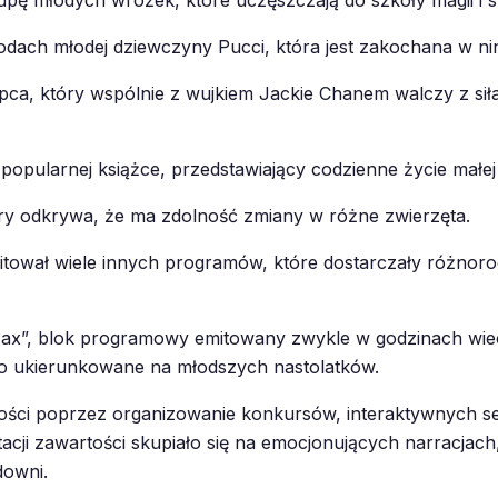
rupę młodych wróżek, które uczęszczają do szkoły magii i 
ach młodej dziewczyny Pucci, która jest zakochana w nin
ca, który wspólnie z wujkiem Jackie Chanem walczy z sił
 popularnej książce, przedstawiający codzienne życie małej 
óry odkrywa, że ma zdolność zmiany w różne zwierzęta.
emitował wiele innych programów, które dostarczały różn
 Max”, blok programowy emitowany zwykle w godzinach wie
sto ukierunkowane na młodszych nastolatków.
mości poprzez organizowanie konkursów, interaktywnych ses
acji zawartości skupiało się na emocjonujących narracjach
downi.