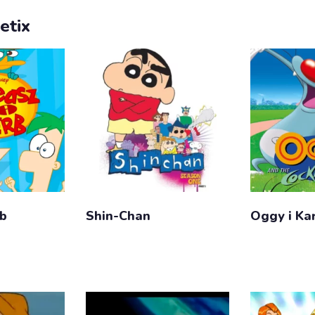
etix
rb
Shin-Chan
Oggy i Ka