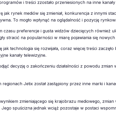
programów i treści zzostało przeniesionych na inne kanały
 jak rynek mediów się zmieniał, konkurencja z innymi stacj
nsywna. To mogło wpłynąć na oglądalność i pozycję rynkową 
czasu preferencje i gusta widzów dziecięcych również ule
ły stracić na popularności w miarę pojawiania się nowych t
 jak technologia się rozwijała, coraz więcej treści zaczęł
jne kanały telewizyjne.
jąć decyzję o zakończeniu działalności z powodu zmian w s
regionach Jetix został zastąpiony przez inne marki i kana
o wynikiem zmieniającego się krajobrazu mediowego, zmian
 Jego spuścizna jednak wciąż pozostaje w postaci wspomnie