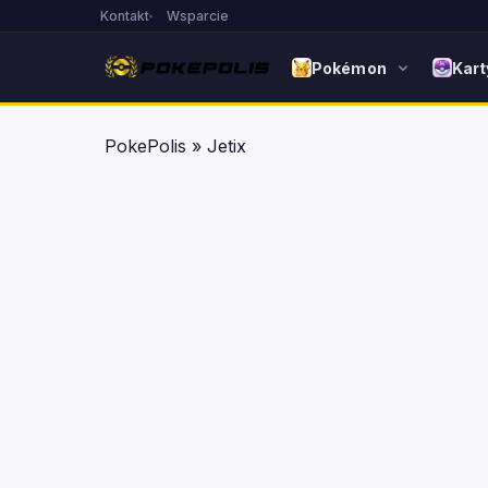
Kontakt
Wsparcie
Pokémon
Kart
PokePolis
»
Jetix