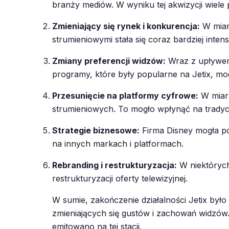
branży mediów. W wyniku tej akwizycji wiele 
Zmieniający się rynek i konkurencja:
W miarę
strumieniowymi stała się coraz bardziej inte
Zmiany preferencji widzów:
Wraz z upływem 
programy, które były popularne na Jetix, mog
Przesunięcie na platformy cyfrowe:
W miarę
strumieniowych. To mogło wpłynąć na tradycy
Strategie biznesowe:
Firma Disney mogła pod
na innych markach i platformach.
Rebranding i restrukturyzacja:
W niektórych 
restrukturyzacji oferty telewizyjnej.
W sumie, zakończenie działalności Jetix był
zmieniających się gustów i zachowań widzów.
emitowano na tej stacji.