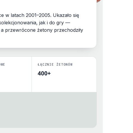
ce w latach 2001–2005. Ukazało się
aktywną checklistą kolekcji.
olekcjonowania, jak i do gry —
, a przewrócone żetony przechodziły
OWE
ŁĄCZNIE ŻETONÓW
400+