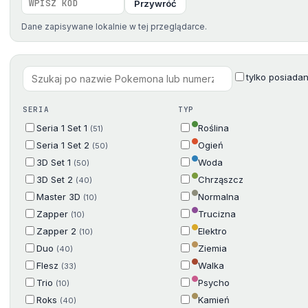
Przywróć
Dane zapisywane lokalnie w tej przeglądarce.
tylko posiada
SERIA
TYP
Seria 1 Set 1
Roślina
(51)
Seria 1 Set 2
Ogień
(50)
3D Set 1
Woda
(50)
3D Set 2
Chrząszcz
(40)
Master 3D
Normalna
(10)
Zapper
Trucizna
(10)
Zapper 2
Elektro
(10)
Duo
Ziemia
(40)
Flesz
Walka
(33)
Trio
Psycho
(10)
Roks
Kamień
(40)