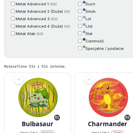
Metal Advanced 1
Duch
(50)
Metal Advanced 2 (Duże)
Smok
(10)
Metal Advanced 3
Lot
(50)
Metal Advanced 4 (Duże)
Lód
(10)
Metal Atak
Stal
(50)
Ciemność
Specjalne / postacie
Wyświetlono 514 z 514 żetonów.
01
02
Bulbasaur
Charmander
Seria 1 Set 1 ·
Roślina
Seria 1 Set 1 ·
Ogień