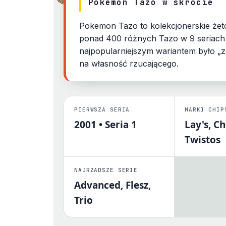
Pokemon Tazo w skrócie
Pokemon Tazo to kolekcjonerskie żeto
Największy polski spis żetonów Tazo z 
ponad 400 różnych Tazo w 9 seriach p
najpopularniejszym wariantem było „z
9 serii plastikowych
5 serii metalowych
na własność rzucającego.
PIERWSZA SERIA
MARKI CHIP
2001 • Seria 1
Lay's, C
Twistos
NAJRZADSZE SERIE
Advanced, Flesz,
Trio