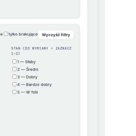
ne
tylko brakujące
Wyczyść filtry
STAN (DO WYMIANY = ZAZNACZ
1–2)
1 — Słaby
2 — Średni
3 — Dobry
4 — Bardzo dobry
5 — W folii