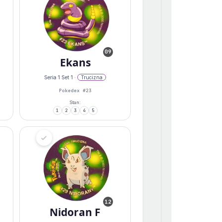
09
Ekans
Seria 1 Set 1 ·
Trucizna
Pokedex #23
Stan:
1
2
3
4
5
12
Nidoran F