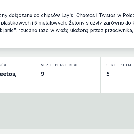
ny dołączane do chipsów Lay's, Cheetos i Twistos w Pols
chipsów Lay's, Cheetos i Twistos (2001–2005) — z inter
lastikowych i 5 metalowych. Żetony służyły zarówno do k
bijanie”: rzucano tazo w wieżę ułożoną przez przeciwnika
400+ żetonów
SÓW
SERIE PLASTIKOWE
SERIE METAL
heetos,
9
5