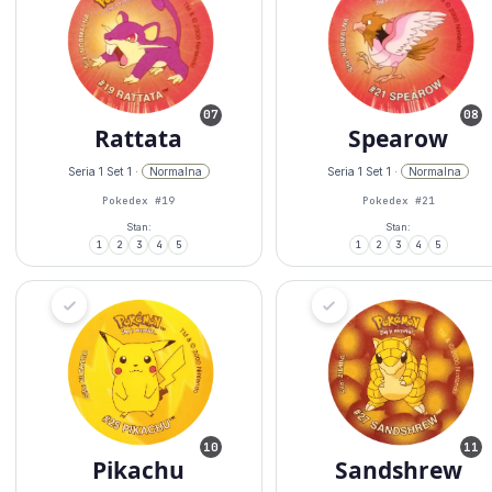
07
08
Rattata
Spearow
Seria 1 Set 1 ·
Normalna
Seria 1 Set 1 ·
Normalna
Pokedex #19
Pokedex #21
Stan:
Stan:
1
2
3
4
5
1
2
3
4
5
10
11
Pikachu
Sandshrew