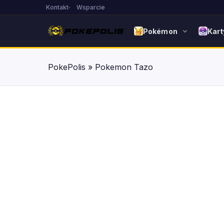
Kontakt
Wsparcie
Pokémon
Kart
PokePolis
»
Pokemon Tazo