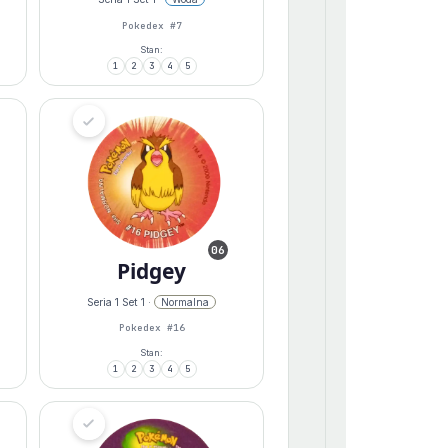
Pokedex #7
Stan:
1
2
3
4
5
06
Pidgey
Seria 1 Set 1 ·
Normalna
Pokedex #16
Stan:
1
2
3
4
5