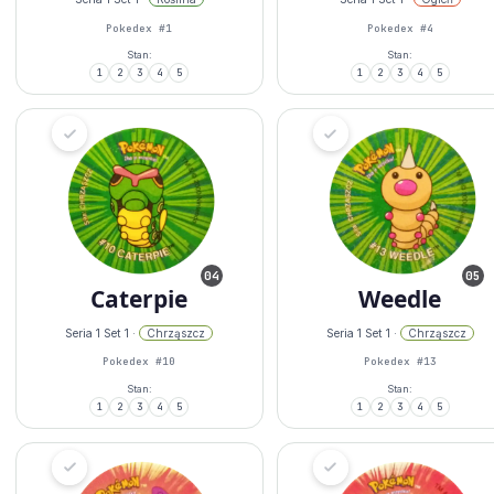
Pokedex #1
Pokedex #4
Stan:
Stan:
1
2
3
4
5
1
2
3
4
5
04
05
Caterpie
Weedle
Seria 1 Set 1 ·
Chrząszcz
Seria 1 Set 1 ·
Chrząszcz
Pokedex #10
Pokedex #13
Stan:
Stan:
1
2
3
4
5
1
2
3
4
5