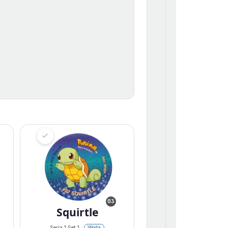
03
Squirtle
Seria 1 Set 1 ·
Woda