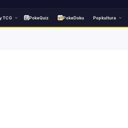
y TCG
PokeQuiz
PokeDoku
Popkultura