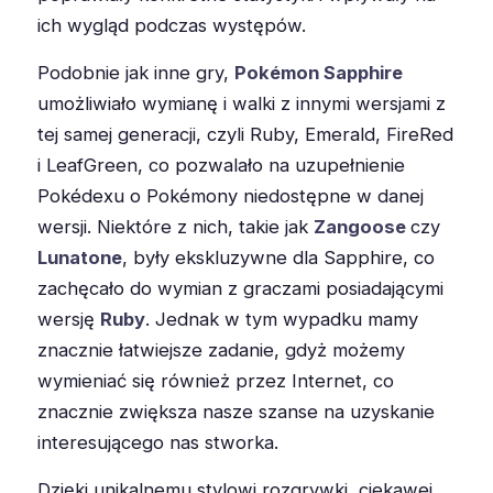
ich wygląd podczas występów.
Podobnie jak inne gry,
Pokémon Sapphire
umożliwiało wymianę i walki z innymi wersjami z
tej samej generacji, czyli Ruby, Emerald, FireRed
i LeafGreen, co pozwalało na uzupełnienie
Pokédexu o Pokémony niedostępne w danej
wersji. Niektóre z nich, takie jak
Zangoose
czy
Lunatone
, były ekskluzywne dla Sapphire, co
zachęcało do wymian z graczami posiadającymi
wersję
Ruby
. Jednak w tym wypadku mamy
znacznie łatwiejsze zadanie, gdyż możemy
wymieniać się również przez Internet, co
znacznie zwiększa nasze szanse na uzyskanie
interesującego nas stworka.
Dzięki unikalnemu stylowi rozgrywki, ciekawej