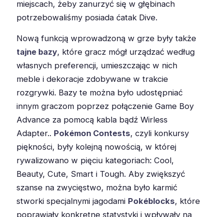
miejscach, żeby zanurzyć się w głębinach
potrzebowaliśmy posiada ćatak Dive.
Nową funkcją wprowadzoną w grze były także
tajne bazy
, które gracz mógł urządzać według
własnych preferencji, umieszczając w nich
meble i dekoracje zdobywane w trakcie
rozgrywki. Bazy te można było udostępniać
innym graczom poprzez połączenie Game Boy
Advance za pomocą kabla bądź Wirless
Adapter..
Pokémon Contests
, czyli konkursy
piękności, były kolejną nowością, w której
rywalizowano w pięciu kategoriach: Cool,
Beauty, Cute, Smart i Tough. Aby zwiększyć
szanse na zwycięstwo, można było karmić
stworki specjalnymi jagodami
Pokéblocks
, które
poprawiały konkretne statystyki i wpływały na