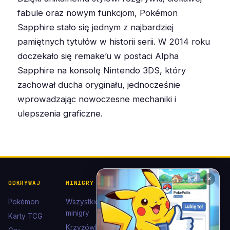
fabule oraz nowym funkcjom, Pokémon
Sapphire stało się jednym z najbardziej
pamiętnych tytułów w historii serii. W 2014 roku
doczekało się remake’u w postaci Alpha
Sapphire na konsolę Nintendo 3DS, który
zachował ducha oryginału, jednocześnie
wprowadzając nowoczesne mechaniki i
ulepszenia graficzne.
✕
ODKRYWAJ
MINIGRY
POKÉDEX I
POMOC I
KOLEKCJE
KONTAKT
Pokémon
Wszystkie
Pokédex
Kontakt
minigry
Karty TCG
Ewolucje
Wsparcie
Krzyżówki