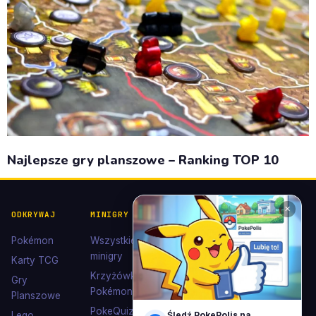
Najlepsze gry planszowe – Ranking TOP 10
✕
ODKRYWAJ
MINIGRY
POKÉDEX I
POMOC I
KOLEKCJE
KONTAKT
Pokémon
Wszystkie
Pokédex
Kontakt
minigry
Karty TCG
Ewolucje
Wsparcie
Krzyżówki
Gry
Eevee
Pokémon
Polub nas
Planszowe
Kolekcje
na
PokeQuiz
Lego
Śledź PokePolis na