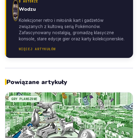
O AUTORZE
Wodzu
Kolekcjoner retro i miłośnik kart i gadżetów
związanych z kultową serią Pokémonów.
Zafascynowany nostalgią, gromadzę klasyczne
konsole, stare edycje gier oraz karty kolekcjonerskie.
WIĘCEJ ARTYKUŁÓW
Powiązane artykuły
GRY PLANSZOWE