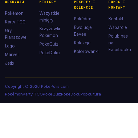
ODKRYWAJ
MINIGRY
POKÉDEX I
POMOC I
KOLEKCJE
KONTAKT
Pokémon
Wszystkie
Pokédex
Kontakt
minigry
Karty TCG
Ewolucje
Wsparcie
Krzyżówki
Gry
Eevee
Pokémon
Polub nas
Planszowe
Kolekcje
na
PokeQuiz
Lego
Facebooku
Kolorowanki
PokeDoku
Marvel
Jetix
Copyright © 2026 PokePolis.com
Pokémon
Karty TCG
PokeQuiz
PokeDoku
Popkultura