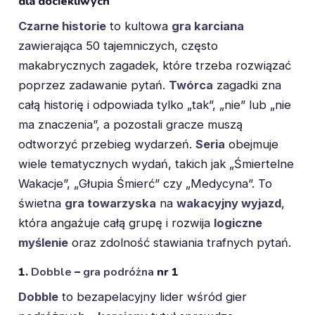
dla dociekliwych
Czarne historie
to kultowa
gra karciana
zawierająca 50 tajemniczych, często
makabrycznych zagadek, które trzeba rozwiązać
poprzez zadawanie pytań.
Twórca
zagadki zna
całą historię i odpowiada tylko „tak”, „nie” lub „nie
ma znaczenia”, a pozostali gracze muszą
odtworzyć przebieg wydarzeń.
Seria
obejmuje
wiele tematycznych wydań, takich jak „Śmiertelne
Wakacje”, „Głupia Śmierć” czy „Medycyna”. To
świetna
gra towarzyska
na
wakacyjny wyjazd
,
która angażuje całą grupę i rozwija
logiczne
myślenie
oraz zdolność stawiania trafnych pytań.
1.
Dobble
–
gra podróżna
nr 1
Dobble
to bezapelacyjny lider wśród gier