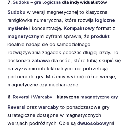
7.
Sudoku
–
gra logiczna
dla indywidualistów
Sudoku
w wersji magnetycznej to klasyczna
łamigłówka numeryczna, która rozwija
logiczne
myślenie
i koncentrację.
Kompaktowy
format z
magnetyczny
mi cyframi sprawia, że
produkt
idealnie nadaje się do samodzielnego
rozwiązywania zagadek podczas długiej jazdy. To
doskonała
zabawa
dla osób, które lubią skupić się
na wyzwaniu intelektualnym i nie potrzebują
partnera do gry. Możemy wybrać różne wersje,
magnetyczne czy mechaniczne.
6.
Reversi
i
Warcaby
– klasyczne
magnetyczne gry
Reversi
oraz
warcaby
to ponadczasowe gry
strategiczne dostępne w magnetycznych
wersjach podróżnych. Obie są
dwuosobowy
mi