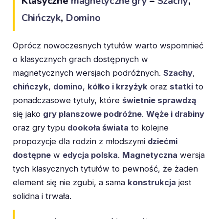
Klasyczne
magnetyczne gry
–
Szachy
,
Chińczyk
,
Domino
Oprócz nowoczesnych tytułów warto wspomnieć
o klasycznych grach dostępnych w
magnetycznych wersjach podróżnych.
Szachy
,
chińczyk
,
domino
,
kółko i krzyżyk
oraz
statki
to
ponadczasowe tytuły, które
świetnie sprawdzą
się jako
gry planszowe podróżne
.
Węże i drabiny
oraz gry typu
dookoła świata
to kolejne
propozycje dla rodzin z młodszymi
dziećmi
dostępne
w
edycja polska
.
Magnetyczna
wersja
tych klasycznych tytułów to pewność, że żaden
element się nie zgubi, a sama
konstrukcja
jest
solidna i trwała.