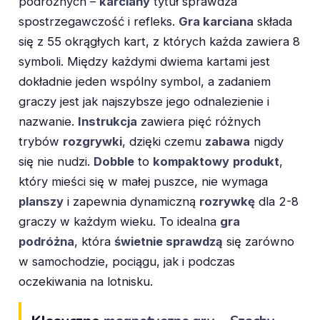
podróżnych –
karciany
tytuł sprawdza
spostrzegawczość i refleks.
Gra karciana
składa
się z 55 okrągłych kart, z których każda zawiera 8
symboli. Między każdymi dwiema kartami jest
dokładnie jeden wspólny symbol, a zadaniem
graczy jest jak najszybsze jego odnalezienie i
nazwanie.
Instrukcja
zawiera pięć różnych
trybów
rozgrywki
, dzięki czemu
zabawa
nigdy
się nie nudzi.
Dobble
to
kompaktowy
produkt
,
który mieści się w małej puszce, nie wymaga
planszy
i zapewnia dynamiczną
rozrywkę
dla 2-8
graczy w każdym wieku. To idealna
gra
podróżna
, która
świetnie sprawdzą
się zarówno
w samochodzie, pociągu, jak i podczas
oczekiwania na lotnisku.