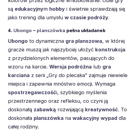
kolorów przez logiczne wnioskowanie. Obie gry
są
edukacyjny
m
hobby
i świetnie sprawdzają się
jako trening dla umysłu
w czasie podróży
.
4.
Ubongo
–
planszówka
pełna układanek
Ubongo
to dynamiczna
gra planszowa
, w której
gracze muszą jak najszybciej ułożyć
konstrukcja
z przydzielonych elementów, pasujących do
wzoru na karcie.
Wersja podróżna
lub
gra
karciana
z serii „Gry do plecaka” zajmuje niewiele
miejsca i zapewnia mnóstwo emocji. Wymaga
spostrzegawczość
i, szybkiego myślenia
przestrzennego oraz refleksu, co czyni ją
doskonałą
zabawką
rozwijającą
kreatywność
. To
doskonała
planszówka
na
wakacyjny wypad
dla
całej rodziny.