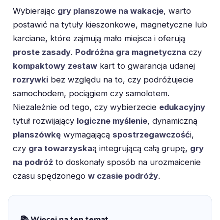
Wybierając
gry planszowe na wakacje
, warto
postawić na tytuły kieszonkowe, magnetyczne lub
karciane, które zajmują mało miejsca i oferują
proste zasady
.
Podróżna gra magnetyczna
czy
kompaktowy
zestaw
kart to gwarancja udanej
rozrywki
bez względu na to, czy podróżujecie
samochodem, pociągiem czy samolotem.
Niezależnie od tego, czy wybierzecie
edukacyjny
tytuł rozwijający
logiczne myślenie
, dynamiczną
planszówkę
wymagającą
spostrzegawczość
i,
czy
gra towarzyska
ą integrującą całą grupę,
gry
na podróż
to doskonały sposób na urozmaicenie
czasu spędzonego
w czasie podróży
.
📚 Więcej na ten temat