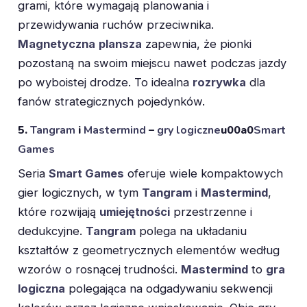
grami, które wymagają planowania i
przewidywania ruchów przeciwnika.
Magnetyczna
plansza
zapewnia, że pionki
pozostaną na swoim miejscu nawet podczas jazdy
po wyboistej drodze. To idealna
rozrywka
dla
fanów strategicznych pojedynków.
5.
Tangram
i
Mastermind
–
gry logiczne
u00a0
Smart
Games
Seria
Smart Games
oferuje wiele kompaktowych
gier logicznych, w tym
Tangram
i
Mastermind
,
które rozwijają
umiejętności
przestrzenne i
dedukcyjne.
Tangram
polega na układaniu
kształtów z geometrycznych elementów według
wzorów o rosnącej trudności.
Mastermind
to
gra
logiczna
polegająca na odgadywaniu sekwencji