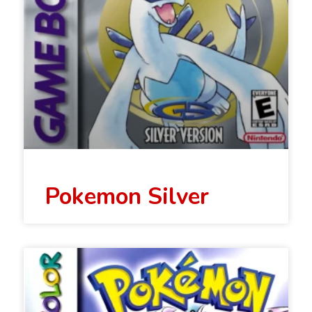
Pokemon Silver