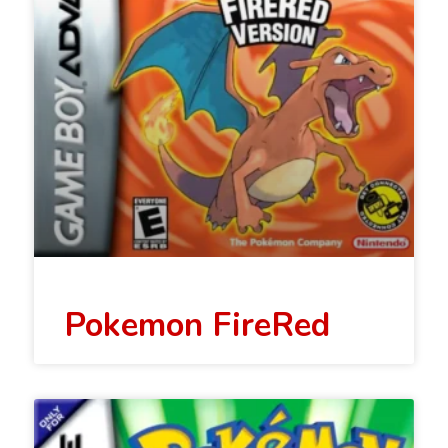
Pokemon FireRed