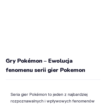
Gry Pokémon – Ewolucja
fenomenu serii gier Pokemon
Seria gier Pokémon to jeden z najbardziej
rozpoznawalnych i wpływowych fenomenów