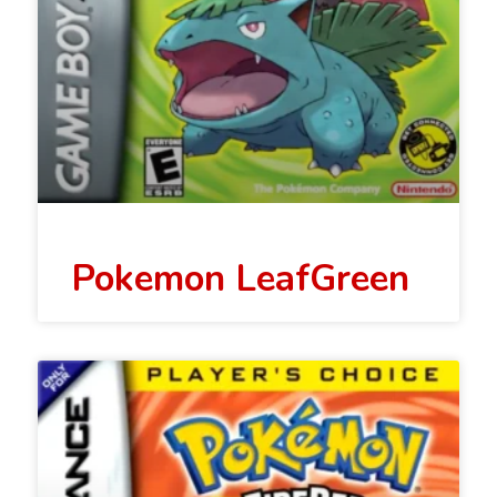
Pokemon LeafGreen