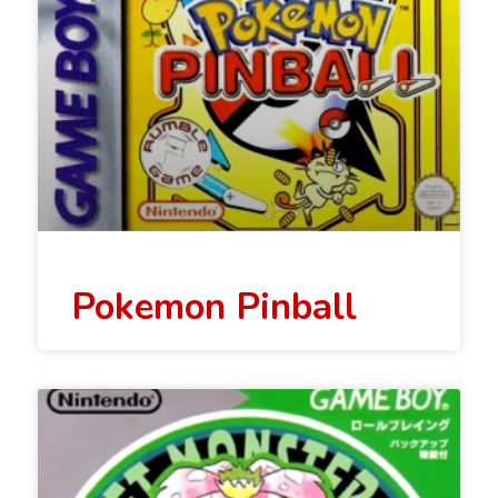
Pokemon Pinball