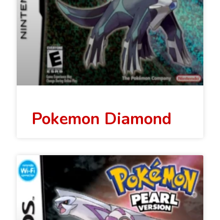
Pokemon Diamond