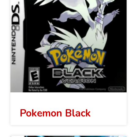
Pokemon Black