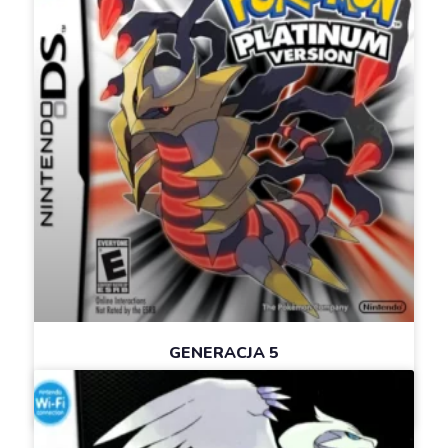
GENERACJA 5
Pokemon Platinum