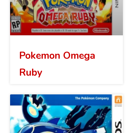
Pokemon Omega
Ruby