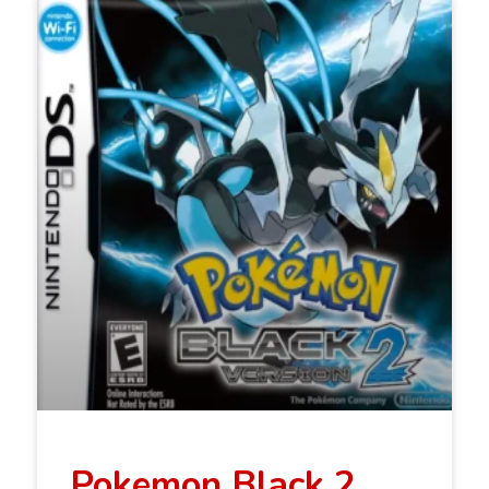
Pokemon Black 2