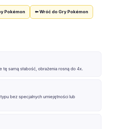
ypy Pokémon
⬅ Wróć do Gry Pokémon
 tę samą słabość, obrażenia rosną do 4x.
typu bez specjalnych umiejętności lub