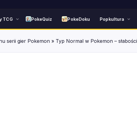
y TCG
PokeQuiz
PokeDoku
Popkultura
u serii gier Pokemon
»
Typ Normal w Pokemon – słabości