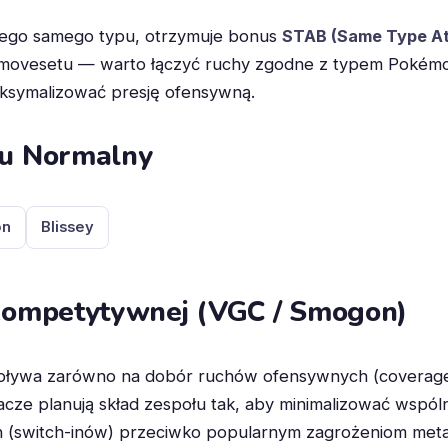
ego samego typu, otrzymuje bonus
STAB (Same Type At
movesetu — warto łączyć ruchy zgodne z typem Pokémona
ksymalizować presję ofensywną.
pu Normalny
on
Blissey
kompetytywnej (VGC / Smogon)
ływa zarówno na dobór ruchów ofensywnych (coverage)
ze planują skład zespołu tak, aby minimalizować wspóln
 (switch-inów) przeciwko popularnym zagrożeniom meta