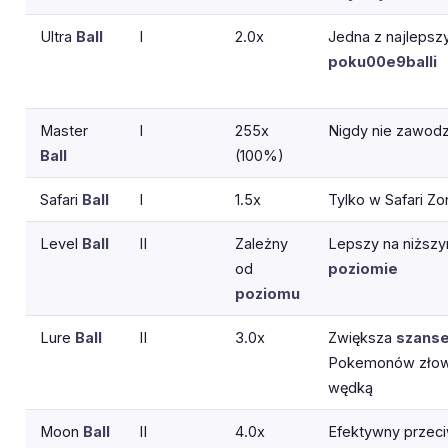
Ultra
Ball
I
2.0x
Jedna z najlepsz
poku00e9balli
Master
I
255x
Nigdy nie zawodz
Ball
(100%)
Safari
Ball
I
1.5x
Tylko w Safari Zo
Level
Ball
II
Zależny
Lepszy na niższ
od
poziomie
poziomu
Lure
Ball
II
3.0x
Zwiększa
szans
Pokemonów złow
wędką
Moon
Ball
II
4.0x
Efektywny przec