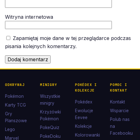
Witryna internetowa
Zapamiętaj moje dane w tej przeglądarce podczas
pisania kolejnych komentarzy.
ODKRYWAJ
MINIGRY
POKÉDEX I
POMOC I
KOLEKCJE
KONTAKT
Pokémon
Wszystkie
Pokédex
Kontakt
minigry
Karty TCG
Ewolucje
Wsparcie
Krzyżówki
Gry
Eevee
Pokémon
Polub nas
Planszowe
Kolekcje
na
PokeQuiz
Lego
Facebooku
Kolorowanki
PokeDoku
Marvel