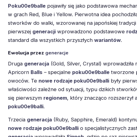
Poku00e9balle
pojawiły się jako podstawowa mechan
w grach Red, Blue i Yellow. Pierwotna idea pochodził
stworków do walki, wzorowanej na japońskiej tradyc
pierwszej
generacji
wprowadzono podstawowe
rodz
standard dla wszystkich przyszłych
wariantów
.
Ewolucja przez
generacje
Druga
generacja
(Gold, Silver, Crystal) wprowadziła
Apricorn
Balls
– specjalne
poku00e9balle
tworzone p
owoców. Te
nowe
rodzaje poku00e9balli
były pierws
właściwości zależne od sytuacji, typu dzikich stwork
się pierwszym
regionem
, który znacząco rozszerzył
poku00e9balli
.
Trzecia
generacja
(Ruby, Sapphire, Emerald) kontynu
nowe
rodzaje poku00e9balli
o specjalistycznych za
generacja
wprowadziła
Sinnoh
, gdzie po raz pierwsz