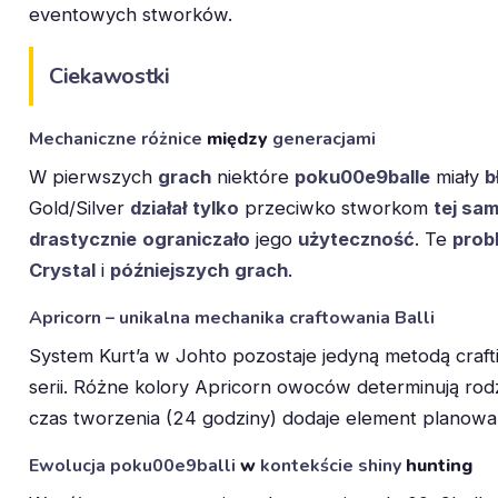
eventowych stworków.
Ciekawostki
Mechaniczne
różnice
między
generacjami
W pierwszych
grach
niektóre
poku00e9balle
miały
b
Gold/Silver
działał
tylko
przeciwko stworkom
tej sam
drastycznie
ograniczało
jego
użyteczność
. Te
prob
Crystal
i
późniejszych
grach
.
Apricorn – unikalna mechanika craftowania Balli
System Kurt’a w Johto pozostaje jedyną metodą craft
serii. Różne kolory Apricorn owoców determinują rodz
czas tworzenia (24 godziny) dodaje element planowan
Ewolucja
poku00e9balli
w
kontekście
shiny
hunting