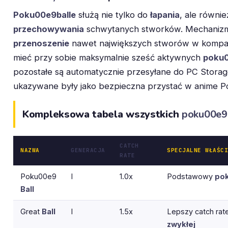
Poku00e9balle
służą nie tylko do
łapania
, ale równi
przechowywania
schwytanych stworków. Mechanizm 
przenoszenie
nawet największych stworów w kompa
mieć przy sobie maksymalnie sześć aktywnych
poku0
pozostałe są automatycznie przesyłane do PC Storag
ukazywane były jako bezpieczna przystać w anime 
Kompleksowa tabela wszystkich
poku00e9b
CATCH
NAZWA
GENERACJA
SPECJALNE WŁAŚCI
RATE
Poku00e9
I
1.0x
Podstawowy
po
Ball
Great
Ball
I
1.5x
Lepszy catch rat
zwykłej