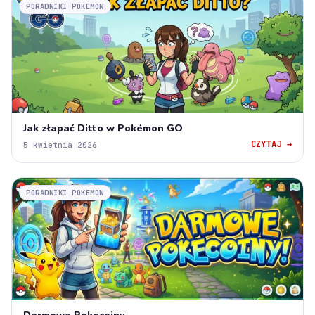
PORADNIKI POKEMON
Jak złapać Ditto w Pokémon GO
CZYTAJ →
5 kwietnia 2026
PORADNIKI POKEMON