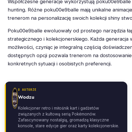
Współczesne generacje wykorzystują poku00e9balle 
hunting. Różne poku00e9balle mają unikalne animacje
trenerom na personalizację swoich kolekcji shiny stw
Poku00e9balle ewoluowały od prostego narzędzia ła
strategicznego i kolekcjonerskiego. Każda generacja 
możliwości, czyniąc je integralną częścią doświadcze
dostępnych opcji pozwala trenerom na dostosowanie s
konkretnych sytuacji i osobistych preferencji.
O AUTORZE
Wodzu
Kolekcjoner retro i miłośnik kart i gadżetów
związanych z kultową serią Pokémonów.
Zafascynowany nostalgią, gromadzę klasyczne
konsole, stare edycje gier oraz karty kolekcjonerskie.