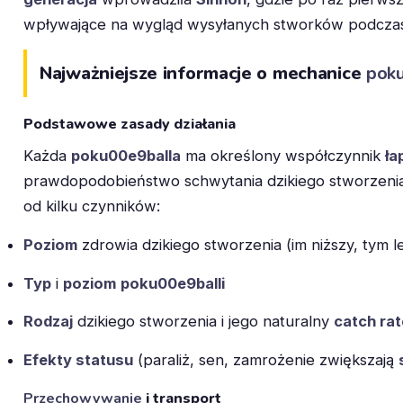
wpływające na wygląd wysyłanych stworków podczas 
Najważniejsze informacje o mechanice
poku
Podstawowe zasady działania
Każda
poku00e9balla
ma określony współczynnik
ła
prawdopodobieństwo schwytania dzikiego stworzeni
od kilku czynników:
Poziom
zdrowia dzikiego stworzenia (im niższy, tym le
Typ
i
poziom
poku00e9balli
Rodzaj
dzikiego stworzenia i jego naturalny
catch rat
Efekty statusu
(paraliż, sen, zamrożenie zwiększają
Przechowywanie
i transport