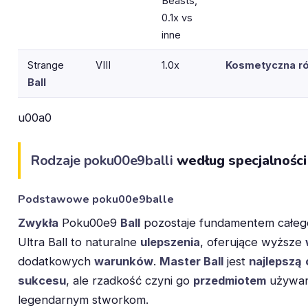
Beasts,
0.1x vs
inne
Strange
VIII
1.0x
Kosmetyczna
r
Ball
u00a0
Rodzaje poku00e9balli
według specjalności
Podstawowe
poku00e9balle
Zwykła
Poku00e9
Ball
pozostaje fundamentem całe
Ultra Ball to naturalne
ulepszenia
, oferujące wyższe
dodatkowych
warunków
.
Master Ball
jest
najlepszą
sukcesu
, ale rzadkość czyni go
przedmiotem
używan
legendarnym stworkom.