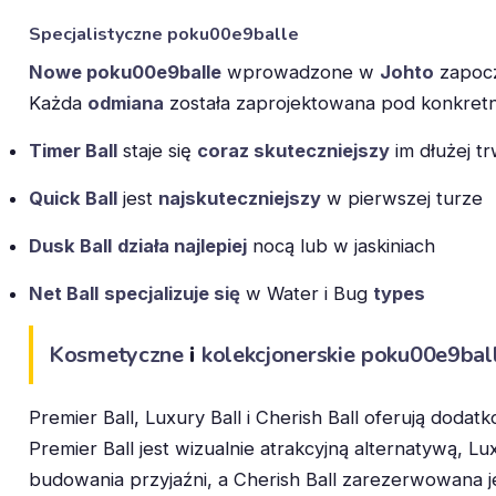
Specjalistyczne
poku00e9balle
Nowe poku00e9balle
wprowadzone w
Johto
zapoc
Każda
odmiana
została zaprojektowana pod konkre
Timer Ball
staje się
coraz skuteczniejszy
im dłużej t
Quick Ball
jest
najskuteczniejszy
w pierwszej turze
Dusk Ball
działa najlepiej
nocą lub w jaskiniach
Net Ball
specjalizuje się
w Water i Bug
types
Kosmetyczne
i
kolekcjonerskie
poku00e9bal
Premier Ball, Luxury Ball i Cherish Ball oferują doda
Premier Ball jest wizualnie atrakcyjną alternatywą, L
budowania przyjaźni, a Cherish Ball zarezerwowana je