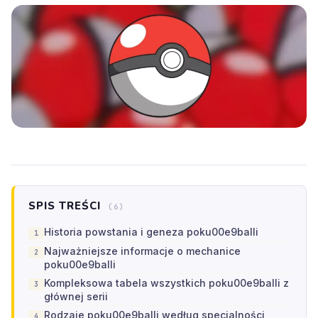
SPIS TREŚCI
(6)
Historia powstania i geneza poku00e9balli
Najważniejsze informacje o mechanice
poku00e9balli
Kompleksowa tabela wszystkich poku00e9balli z
głównej serii
Rodzaje poku00e9balli według specjalności