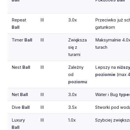
Repeat
III
3.0x
Przeciwko już s
Ball
gatunkom
Timer
Ball
III
Zwiększa
Maksymalnie 4.0x
się z
turach
turami
Nest
Ball
III
Zależny
Lepszy na
niższ
od
poziomie
(max 4
poziomu
Net
Ball
III
3.0x
Water i Bug
type
Dive
Ball
III
3.5x
Stworki pod wod
Luxury
III
1.0x
Szybciej zwiększ
Ball