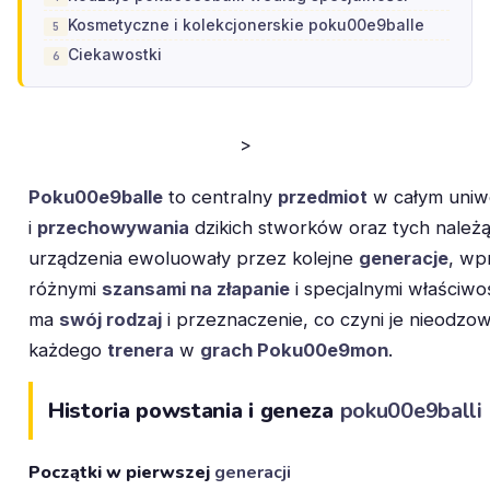
Kosmetyczne i kolekcjonerskie poku00e9balle
Ciekawostki
>
Poku00e9balle
to centralny
przedmiot
w całym uniwe
i
przechowywania
dzikich stworków oraz tych należ
urządzenia ewoluowały przez kolejne
generacje
, wp
różnymi
szansami na złapanie
i specjalnymi właściwo
ma
swój rodzaj
i przeznaczenie, co czyni je nieodzo
każdego
trenera
w
grach Poku00e9mon
.
Historia powstania i geneza
poku00e9balli
Początki w pierwszej
generacji