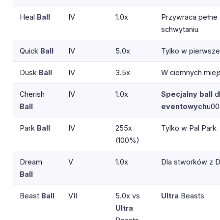
Heal
Ball
IV
1.0x
Przywraca pełne
schwytaniu
Quick
Ball
IV
5.0x
Tylko w pierwsze
Dusk
Ball
IV
3.5x
W ciemnych miej
Cherish
IV
1.0x
Specjalny
ball
d
Ball
eventowych
u00
Park
Ball
IV
255x
Tylko w Pal Park
(100%)
Dream
V
1.0x
Dla stworków z 
Ball
Beast
Ball
VII
5.0x vs
Ultra
Beasts
Ultra