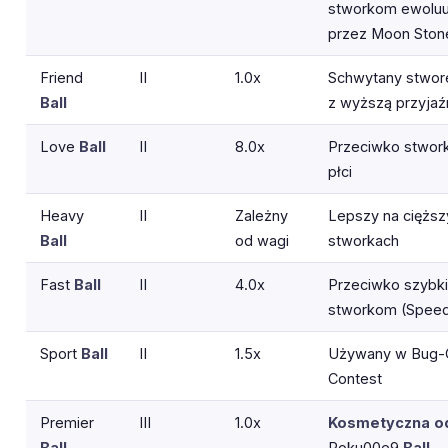
stworkom ewolu
przez Moon Ston
Friend
II
1.0x
Schwytany stwor
Ball
z wyższą przyjaź
Love
Ball
II
8.0x
Przeciwko stwor
płci
Heavy
II
Zależny
Lepszy na cięższ
Ball
od wagi
stworkach
Fast
Ball
II
4.0x
Przeciwko szybk
stworkom (Speed
Sport
Ball
II
1.5x
Używany w Bug-
Contest
Premier
III
1.0x
Kosmetyczna
o
Ball
Poku00e9
Ball