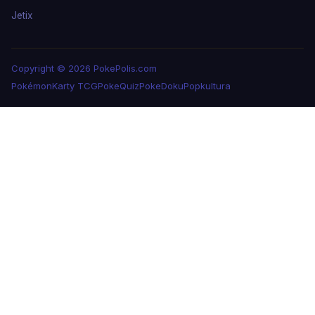
Jetix
Copyright © 2026 PokePolis.com
Pokémon
Karty TCG
PokeQuiz
PokeDoku
Popkultura