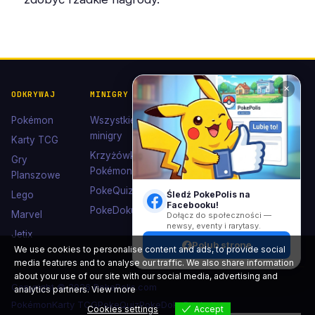
✕
ODKRYWAJ
MINIGRY
POKÉDEX I
POMOC I
KOLEKCJE
KONTAKT
Pokémon
Wszystkie
Pokédex
Kontakt
minigry
Karty TCG
Ewolucje
Wsparcie
Krzyżówki
Gry
Eevee
Pokémon
Polub nas
Planszowe
Kolekcje
na
PokeQuiz
Lego
Śledź PokePolis na
Facebooku
Facebooku!
Kolorowanki
PokeDoku
Marvel
Dołącz do społeczności —
newsy, eventy i rarytasy.
Jetix
Polub stronę
We use cookies to personalise content and ads, to provide social
media features and to analyse our traffic. We also share information
about your use of our site with our social media, advertising and
Copyright © 2026 PokePolis.com
analytics partners.
View more
Pokémon
Karty TCG
PokeQuiz
PokeDoku
Popkultura
Cookies settings
Accept