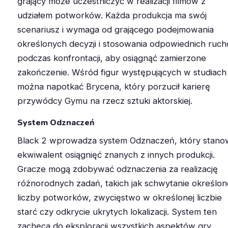
grający może uczestniczyć w realizacji filmów z
udziałem potworków. Każda produkcja ma swój
scenariusz i wymaga od grającego podejmowania
określonych decyzji i stosowania odpowiednich ruc
podczas konfrontacji, aby osiągnąć zamierzone
zakończenie. Wśród figur występujących w studiach
można napotkać Brycena, który porzucił karierę
przywódcy Gymu na rzecz sztuki aktorskiej.
System Odznaczeń
Black 2 wprowadza system Odznaczeń, który stano
ekwiwalent osiągnięć znanych z innych produkcji.
Gracze mogą zdobywać odznaczenia za realizację
różnorodnych zadań, takich jak schwytanie określon
liczby potworków, zwycięstwo w określonej liczbie
starć czy odkrycie ukrytych lokalizacji. System ten
zachęca do eksploracji wszystkich aspektów gry.