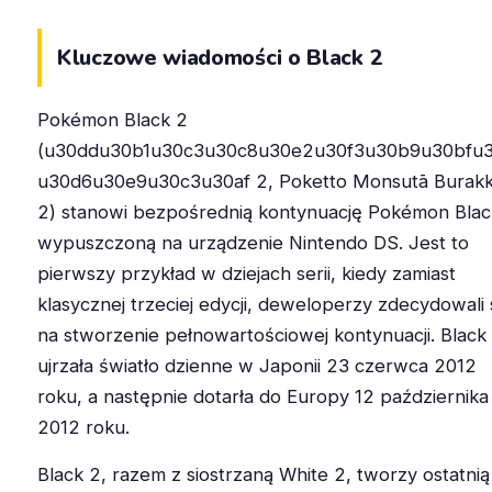
Kluczowe wiadomości o Black 2
Pokémon Black 2
(u30ddu30b1u30c3u30c8u30e2u30f3u30b9u30bfu3
u30d6u30e9u30c3u30af 2, Poketto Monsutā Burak
2) stanowi bezpośrednią kontynuację Pokémon Blac
wypuszczoną na urządzenie Nintendo DS. Jest to
pierwszy przykład w dziejach serii, kiedy zamiast
klasycznej trzeciej edycji, deweloperzy zdecydowali 
na stworzenie pełnowartościowej kontynuacji. Black
ujrzała światło dzienne w Japonii 23 czerwca 2012
roku, a następnie dotarła do Europy 12 października
2012 roku.
Black 2, razem z siostrzaną White 2, tworzy ostatnią