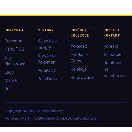
ODKRYWAJ
MINIGRY
POKÉDEX I
POMOC I
KOLEKCJE
KONTAKT
Pokémon
Wszystkie
Pokédex
Kontakt
minigry
Karty TCG
Ewolucje
Wsparcie
Krzyżówki
Gry
Eevee
Pokémon
Polub nas
Planszowe
Kolekcje
na
PokeQuiz
Lego
Facebooku
Kolorowanki
PokeDoku
Marvel
Jetix
Copyright © 2026 PokePolis.com
Pokémon
Karty TCG
PokeQuiz
PokeDoku
Popkultura