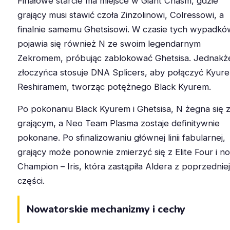
Finałowe starcie ma miejsce w Giant Chasm, gdzie
grający musi stawić czoła Zinzolinowi, Colressowi, a
finalnie samemu Ghetsisowi. W czasie tych wypadkó
pojawia się również N ze swoim legendarnym
Zekromem, próbując zablokować Ghetsisa. Jednakż
złoczyńca stosuje DNA Splicers, aby połączyć Kyur
Reshiramem, tworząc potężnego Black Kyurem.
Po pokonaniu Black Kyurem i Ghetsisa, N żegna się 
grającym, a Neo Team Plasma zostaje definitywnie
pokonane. Po sfinalizowaniu głównej linii fabularnej,
grający może ponownie zmierzyć się z Elite Four i n
Champion – Iris, która zastąpiła Aldera z poprzedniej
części.
Nowatorskie mechanizmy i cechy