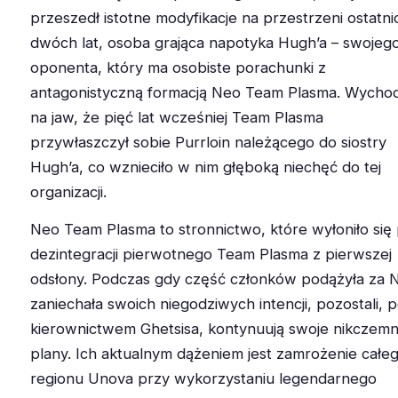
przeszedł istotne modyfikacje na przestrzeni ostatni
dwóch lat, osoba grająca napotyka Hugh’a – swojeg
oponenta, który ma osobiste porachunki z
antagonistyczną formacją Neo Team Plasma. Wychod
na jaw, że pięć lat wcześniej Team Plasma
przywłaszczył sobie Purrloin należącego do siostry
Hugh’a, co wznieciło w nim głęboką niechęć do tej
organizacji.
Neo Team Plasma to stronnictwo, które wyłoniło się
dezintegracji pierwotnego Team Plasma z pierwszej
odsłony. Podczas gdy część członków podążyła za N
zaniechała swoich niegodziwych intencji, pozostali, 
kierownictwem Ghetsisa, kontynuują swoje nikczem
plany. Ich aktualnym dążeniem jest zamrożenie całe
regionu Unova przy wykorzystaniu legendarnego