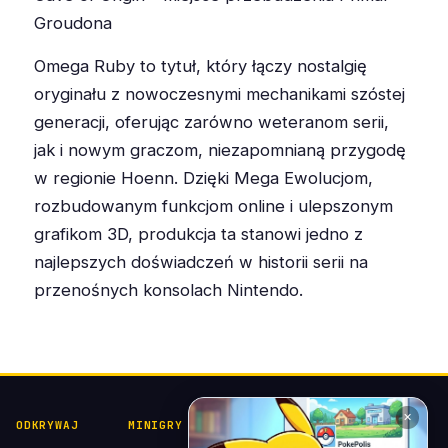
Groudona
Omega Ruby to tytuł, który łączy nostalgię
oryginału z nowoczesnymi mechanikami szóstej
generacji, oferując zarówno weteranom serii,
jak i nowym graczom, niezapomnianą przygodę
w regionie Hoenn. Dzięki Mega Ewolucjom,
rozbudowanym funkcjom online i ulepszonym
grafikom 3D, produkcja ta stanowi jedno z
najlepszych doświadczeń w historii serii na
przenośnych konsolach Nintendo.
✕
ODKRYWAJ
MINIGRY
POKÉDEX I
POMOC I
KOLEKCJE
KONTAKT