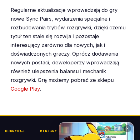
Regularne aktualizacje wprowadzają do gry
nowe Sync Pairs, wydarzenia specjalne i
rozbudowania trybów rozgrywki, dzięki czemu
tytuł ten stale się rozwija i pozostaje
interesujący zarówno dla nowych, jak i
doświadczonych graczy. Oprócz dodawania
nowych postaci, deweloperzy wprowadzają
również ulepszenia balansu i mechanik
rozgrywki. Grę możemy pobrać ze sklepu
Google Play
.
✕
ODKRYWAJ
MINIGRY
POKÉDEX I
POMOC I
KOLEKCJE
KONTAKT