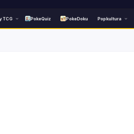
y TCG
PokeQuiz
PokeDoku
Popkultura