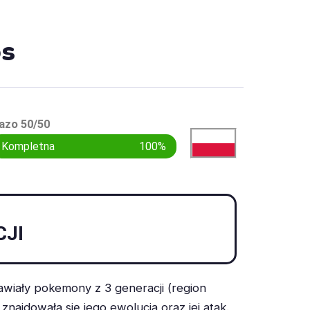
os
azo 50/50
Kompletna
100%
CJI
iały pokemony z 3 generacji (region
najdowała się jego ewolucja oraz jej atak.