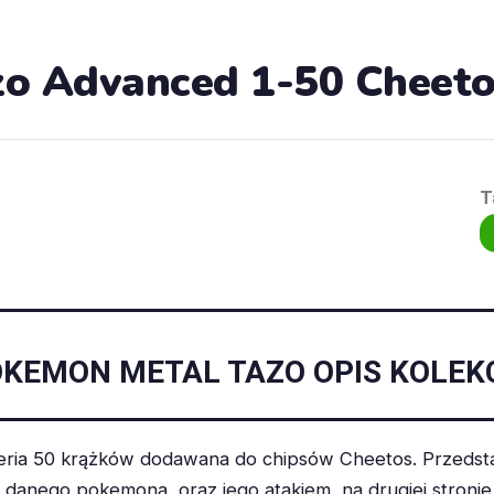
o Advanced 1-50 Cheet
T
KEMON METAL TAZO OPIS KOLEK
ria 50 krążków dodawana do chipsów Cheetos. Przedstaw
anego pokemona, oraz jego atakiem, na drugiej stronie z