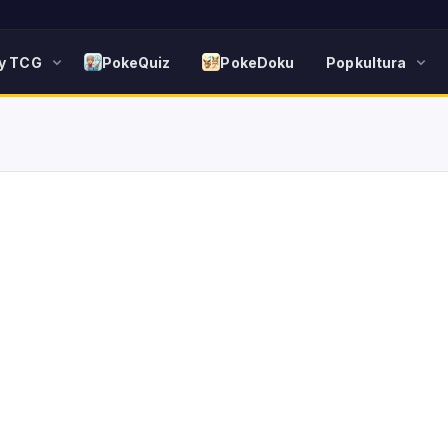
y TCG
PokeQuiz
PokeDoku
Popkultura