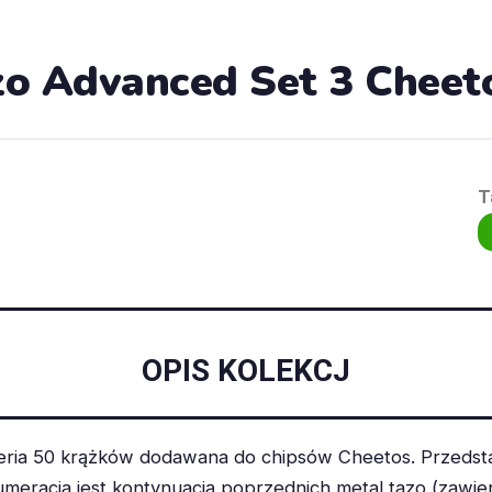
o Advanced Set 3 Cheet
T
OPIS KOLEKCJ
ria 50 krążków dodawana do chipsów Cheetos. Przedsta
umeracja jest kontynuacją poprzednich metal tazo (zawie