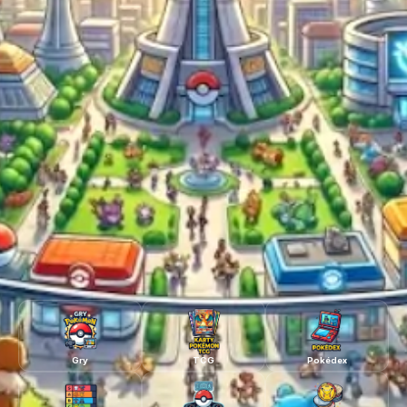
Gry
TCG
Pokédex