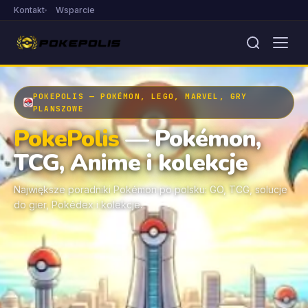
Kontakt
Wsparcie
POKEPOLIS — POKÉMON, LEGO, MARVEL, GRY
PLANSZOWE
PokePolis
— Pokémon,
TCG, Anime i kolekcje
Największe poradniki Pokémon po polsku: GO, TCG, solucje
do gier, Pokédex i kolekcje.