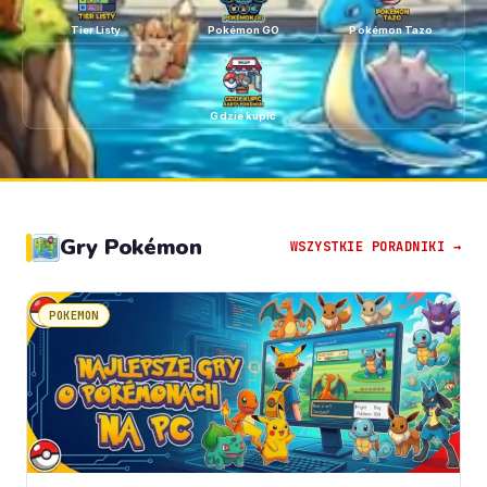
Tier Listy
Pokémon GO
Pokémon Tazo
Gdzie kupić
Gry Pokémon
WSZYSTKIE PORADNIKI →
POKEMON