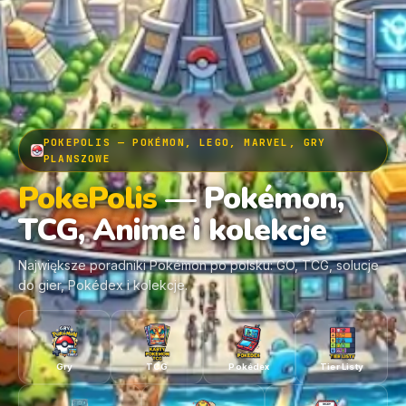
POKEPOLIS — POKÉMON, LEGO, MARVEL, GRY
PLANSZOWE
PokePolis
— Pokémon,
TCG, Anime i kolekcje
Największe poradniki Pokémon po polsku: GO, TCG, solucje
do gier, Pokédex i kolekcje.
Gry
TCG
Pokédex
Tier Listy