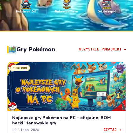
Pokémon GO
Pokémon Tazo
Gdzie kupić
Gry Pokémon
WSZYSTKIE PORADNIKI →
POKEMON
Najlepsze gry Pokémon na PC – oficjalne, ROM
hacki i fanowskie gry
CZYTAJ →
14 lipca 2026