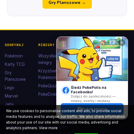
Gry Planszowe →
✕
ODKRYWAJ
MINIGRY
POKÉDEX I
POMOC I
KOLEKCJE
KONTAKT
Pokémon
Wszystkie
Pokédex
Kontakt
minigry
Karty TCG
Ewolucje
Wsparcie
Krzyżówki
Gry
Eevee
Pokémon
Polub nas
Planszowe
Kolekcje
na
PokeQuiz
Lego
Śledź PokePolis na
Facebooku
Facebooku!
Kolorowanki
PokeDoku
Marvel
Dołącz do społeczności —
newsy, eventy i rarytasy.
Jetix
Polub stronę
We use cookies to personalise content and ads, to provide social
media features and to analyse our traffic. We also share information
about your use of our site with our social media, advertising and
Copyright © 2026 PokePolis.com
analytics partners.
View more