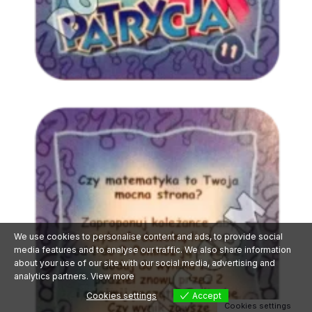
✕
Śledź PokePolis na
Facebooku!
Dołącz do społeczności —
newsy, eventy i rarytasy.
Polub stronę
We use cookies to personalise content and ads, to provide social
media features and to analyse our traffic. We also share information
about your use of our site with our social media, advertising and
analytics partners.
View more
Cookies settings
Accept
Cookies settings