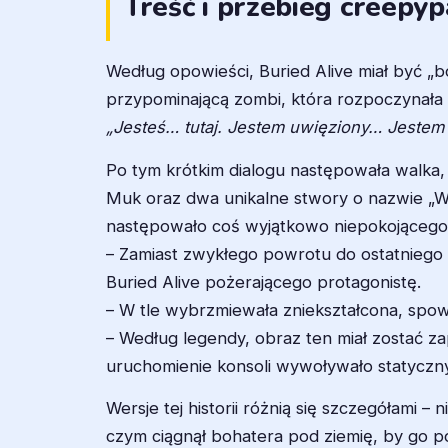
Treść i przebieg creepyp
Według opowieści, Buried Alive miał być „
przypominającą zombi, która rozpoczynała
„Jesteś… tutaj. Jestem uwięziony… Jestem
Po tym krótkim dialogu następowała walka,
Muk oraz dwa unikalne stwory o nazwie „Whi
następowało coś wyjątkowo niepokojącego
– Zamiast zwykłego powrotu do ostatniego P
Buried Alive pożerającego protagonistę.
– W tle wybrzmiewała zniekształcona, spo
– Według legendy, obraz ten miał zostać z
uruchomienie konsoli wywoływało statyczn
Wersje tej historii różnią się szczegółami
czym ciągnął bohatera pod ziemię, by go po