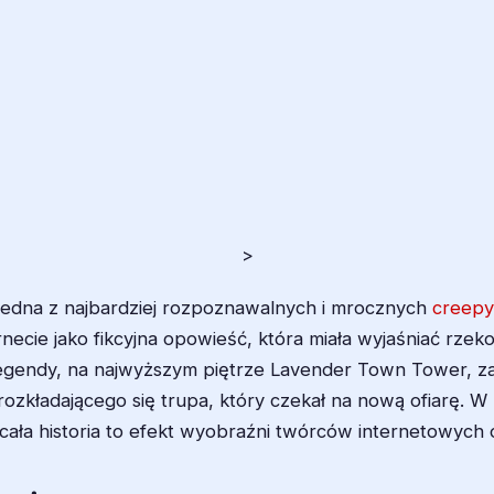
>
o jedna z najbardziej rozpoznawalnych i mrocznych
creepy
rnecie jako fikcyjna opowieść, która miała wyjaśniać rze
g legendy, na najwyższym piętrze Lavender Town Tower, 
rozkładającego się trupa, który czekał na nową ofiarę. 
a cała historia to efekt wyobraźni twórców internetowych