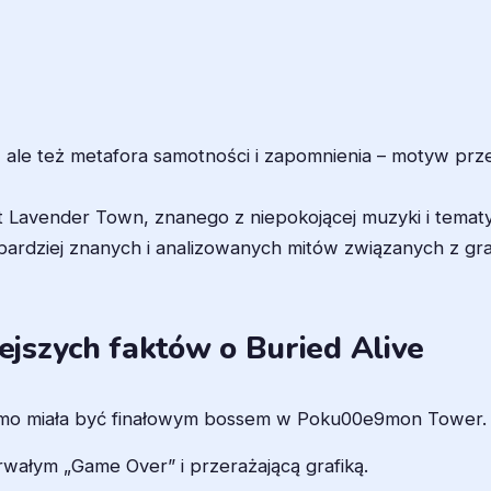
ć, ale też metafora samotności i zapomnienia – motyw prze
at Lavender Town, znanego z niepokojącej muzyki i tematyk
jbardziej znanych i analizowanych mitów związanych z gra
jszych faktów o Buried Alive
zekomo miała być finałowym bossem w Poku00e9mon Tower.
rwałym „Game Over” i przerażającą grafiką.