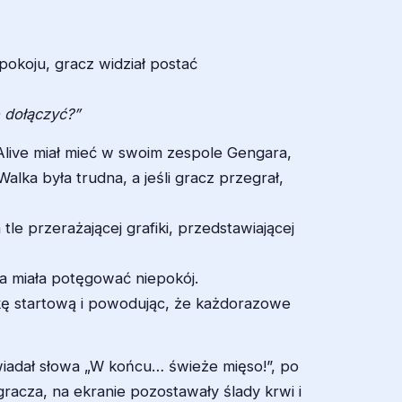
okoju, gracz widział postać
 dołączyć?”
Alive miał mieć w swoim zespole Gengara,
lka była trudna, a jeśli gracz przegrał,
e przerażającej grafiki, przedstawiającej
a miała potęgować niepokój.
ikę startową i powodując, że każdorazowe
owiadał słowa „W końcu… świeże mięso!”, po
racza, na ekranie pozostawały ślady krwi i