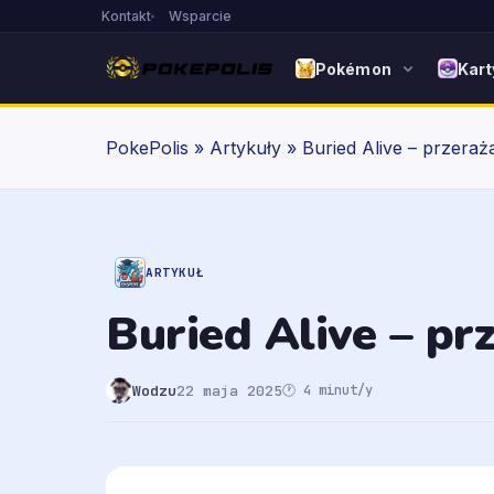
Kontakt
Wsparcie
Pokémon
Kart
PokePolis
»
Artykuły
»
Buried Alive – przera
ARTYKUŁ
Buried Alive – p
Wodzu
22 maja 2025
🕐 4 minut/y