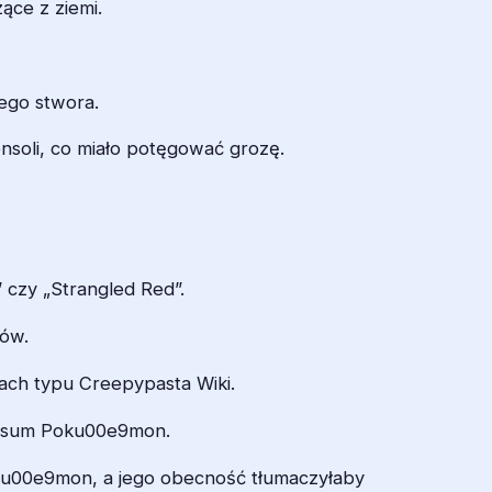
ące z ziemi.
ego stwora.
soli, co miało potęgować grozę.
” czy „Strangled Red”.
nów.
isach typu Creepypasta Wiki.
wersum Poku00e9mon.
oku00e9mon, a jego obecność tłumaczyłaby