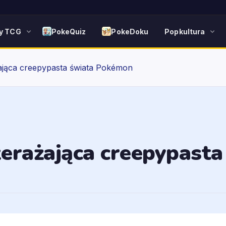
y TCG
PokeQuiz
PokeDoku
Popkultura
żająca creepypasta świata Pokémon
rzerażająca creepypast