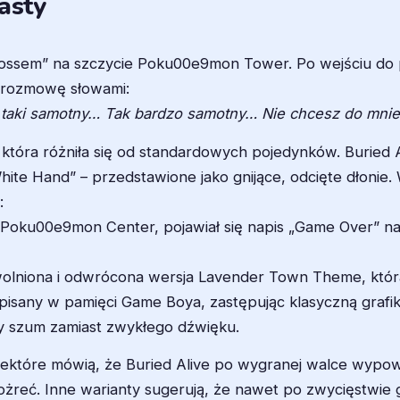
asty
bossem” na szczycie Poku00e9mon Tower. Po wejściu do p
 rozmowę słowami:
 taki samotny… Tak bardzo samotny… Nie chcesz do mnie
 która różniła się od standardowych pojedynków. Buried 
te Hand” – przedstawione jako gnijące, odcięte dłonie. Wa
:
oku00e9mon Center, pojawiał się napis „Game Over” na tl
wolniona i odwrócona wersja Lavender Town Theme, któr
apisany w pamięci Game Boya, zastępując klasyczną graf
y szum zamiast zwykłego dźwięku.
 – niektóre mówią, że Buried Alive po wygranej walce wyp
żreć. Inne warianty sugerują, że nawet po zwycięstwie g