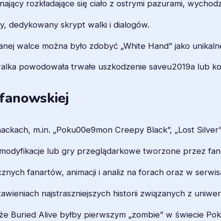
nający rozkładające się ciało z ostrymi pazurami, wychodz
y, dedykowany skrypt walki i dialogów.
anej walce można było zdobyć „White Hand” jako unikaln
alka powodowała trwałe uszkodzenie saveu2019a lub kon
 fanowskiej
 hackach, m.in. „Poku00e9mon Creepy Black”, „Lost Silver
o modyfikacje lub gry przeglądarkowe tworzone przez fa
 licznych fanartów, animacji i analiz na forach oraz w serw
awieniach najstraszniejszych historii związanych z uni
, że Buried Alive byłby pierwszym „zombie” w świecie P