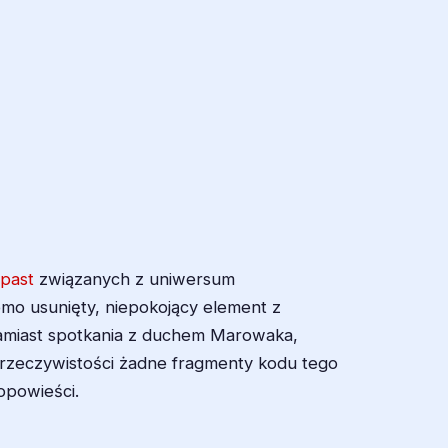
past
związanych z uniwersum
komo usunięty, niepokojący element z
zamiast spotkania z duchem Marowaka,
W rzeczywistości żadne fragmenty kodu tego
 opowieści
.