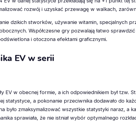
EV w danej statystyce przekładają się na +1 punkt tej st
alizować rozwój i uzyskać przewagę w walkach, zarówno 
e dzikich stworków, używanie witamin, specjalnych prz
pobocznych. Współczesne gry pozwalają łatwo sprawdzić
odświetlona i otoczona efektami graficznymi.
ika EV w serii
ły EV w obecnej formie, a ich odpowiednikiem był tzw. 
j statystyce, a pokonanie przeciwnika dodawało do każd
żna było zmaksymalizować wszystkie statystyki naraz, 
anika sprawiała, że nie istniał wybór optymalnego rozkład