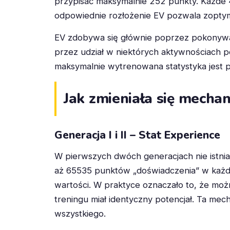
przypisać maksymalnie 252 punkty. Każde 4 
odpowiednie rozłożenie EV pozwala zoptym
EV zdobywa się głównie poprzez pokonywani
przez udział w niektórych aktywnościach 
maksymalnie wytrenowana statystyka jest p
Jak zmieniała się mechan
Generacja I i II – Stat Experience
W pierwszych dwóch generacjach nie istnia
aż 65535 punktów „doświadczenia” w każde
wartości. W praktyce oznaczało to, że mo
treningu miał identyczny potencjał. Ta mech
wszystkiego.