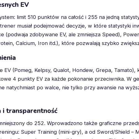
esnych EV
 system: limit 510 punktów na całość i 255 na jedną statys
 trener musiał podejmować decyzje, w które statystyki i
ace (podwaja zdobywane EV, ale zmniejsza Speed), Powe
rotein, Calcium, Iron itd.), które pozwalają szybko zwięk
ienia
jące EV (Pomeg, Kelpsy, Qualot, Hondew, Grepa, Tamato),
kowe 4 punkty EV za każde pokonanie przeciwnika. W g
zane natychmiast po walce, nie tylko przy awansie na wy
a i transparentność
ł zmniejszony do 252. Wprowadzono także graficzne prze
eningu: Super Training (mini-gry), a od Sword/Shield –