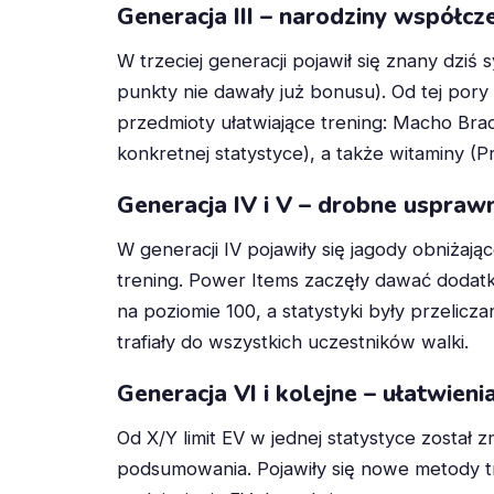
Generacja III – narodziny współcz
W trzeciej generacji pojawił się znany dziś
punkty nie dawały już bonusu). Od tej pory
przedmioty ułatwiające trening: Macho Br
konkretnej statystyce), a także witaminy (P
Generacja IV i V – drobne usprawn
W generacji IV pojawiły się jagody obniża
trening. Power Items zaczęły dawać dodat
na poziomie 100, a statystyki były przelic
trafiały do wszystkich uczestników walki.
Generacja VI i kolejne – ułatwieni
Od X/Y limit EV w jednej statystyce zosta
podsumowania. Pojawiły się nowe metody tr