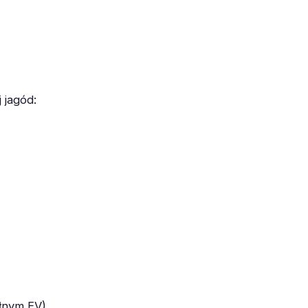
 jagód:
łnym EV).