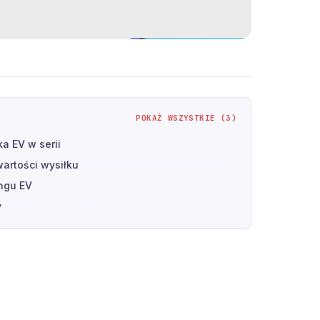
POKAŻ WSZYSTKIE (3)
a EV w serii
artości wysiłku
ingu EV
y