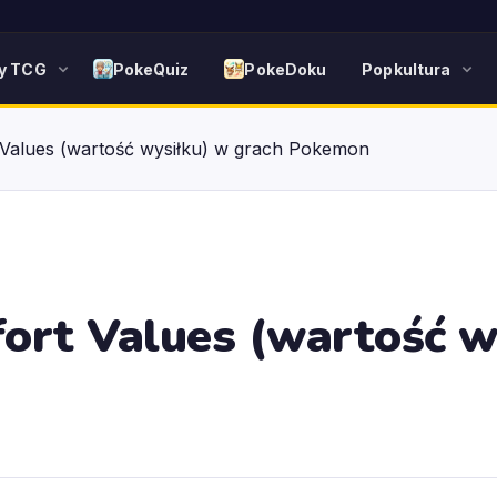
y TCG
PokeQuiz
PokeDoku
Popkultura
 Values (wartość wysiłku) w grach Pokemon
ort Values (wartość w