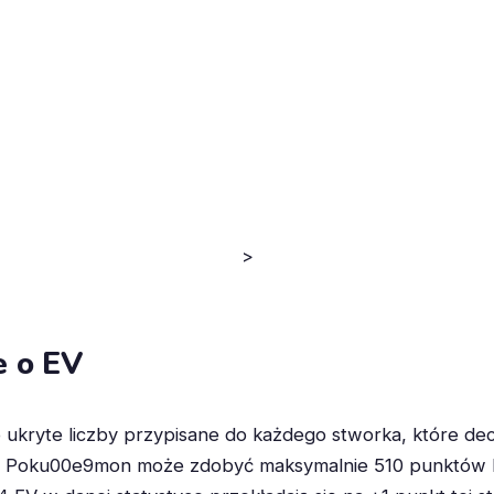
>
e o EV
to ukryte liczby przypisane do każdego stworka, które decyd
 Poku00e9mon może zdobyć maksymalnie 510 punktów EV,