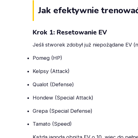
Jak efektywnie trenować
Krok 1: Resetowanie EV
Jeśli stworek zdobył już niepożądane EV (n
Pomeg (HP)
Kelpsy (Attack)
Qualot (Defense)
Hondew (Special Attack)
Grepa (Special Defense)
Tamato (Speed)
Każda jagoda obniża EV o 10, więc do pełn