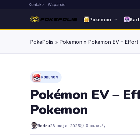
Kontakt
Wsparcie
Pokémon
Kart
PokePolis
»
Pokemon
»
Pokémon EV – Effort
POKEMON
Pokémon EV – Eff
Pokemon
Wodzu
23 maja 2025
🕐 8 minut/y