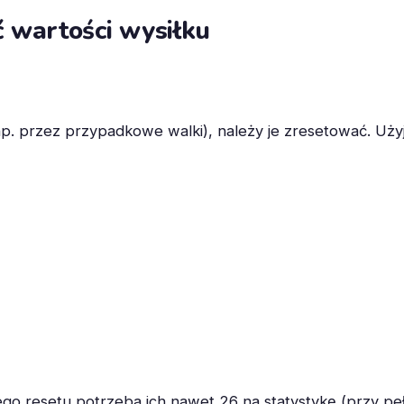
 wartości wysiłku
p. przez przypadkowe walki), należy je zresetować. Użyj
ego resetu potrzeba ich nawet 26 na statystykę (przy pe