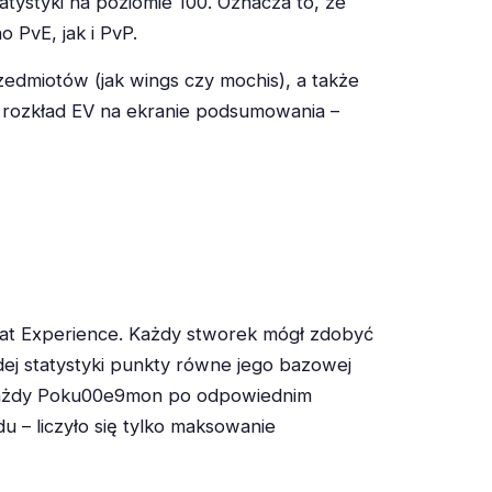
atystyki na poziomie 100. Oznacza to, że
PvE, jak i PvP.
edmiotów (jak wings czy mochis), a także
 rozkład EV na ekranie podsumowania –
Stat Experience. Każdy stworek mógł zdobyć
ej statystyki punkty równe jego bazowej
a każdy Poku00e9mon po odpowiednim
u – liczyło się tylko maksowanie