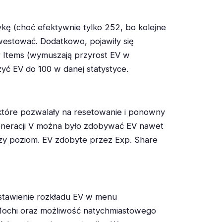
tykę (choć efektywnie tylko 252, bo kolejne
nwestować. Dodatkowo, pojawiły się
r Items (wymuszają przyrost EV w
szyć EV do 100 w danej statystyce.
 które pozwalały na resetowanie i ponowny
eneracji V można było zdobywać EV nawet
ższy poziom. EV zdobyte przez Exp. Share
dstawienie rozkładu EV w menu
 Mochi oraz możliwość natychmiastowego