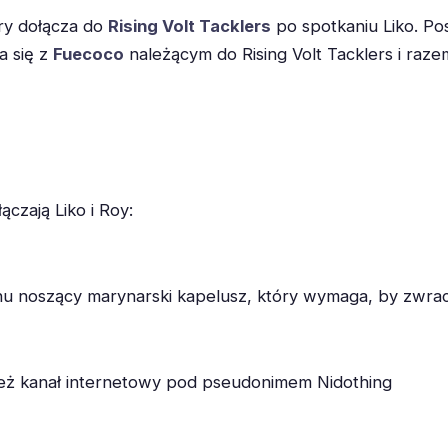
ry dołącza do
Rising Volt Tacklers
po spotkaniu Liko. Pos
a się z
Fuecoco
należącym do Rising Volt Tacklers i raz
czają Liko i Roy:
hu noszący marynarski kapelusz, który wymaga, by zwraca
nież kanał internetowy pod pseudonimem Nidothing