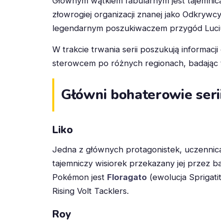
Głównym wątkiem fabularnym jest tajemnica
złowrogiej organizacji znanej jako Odkrywc
legendarnym poszukiwaczem przygód Luci
W trakcie trwania serii poszukują informacji
sterowcem po różnych regionach, badając t
Główni bohaterowie seri
Liko
Jedna z głównych protagonistek, uczennic
tajemniczy wisiorek przekazany jej przez 
Pokémon jest
Floragato
(ewolucja Sprigatit
Rising Volt Tacklers.
Roy