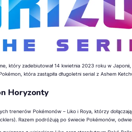
ime, który zadebiutował 14 kwietnia 2023 roku w Japoni
 Pokémon, która zastąpiła długoletni serial z Ashem Ke
on Horyzonty
ch trenerów Pokémonów – Liko i Roya, którzy dołączaj
Tacklers). Razem podróżują po świecie Pokémonów, odwie