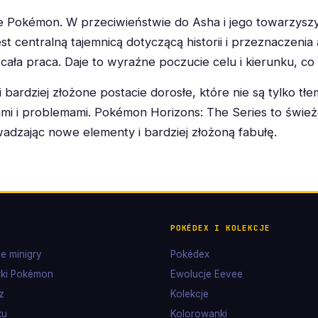
e Pokémon. W przeciwieństwie do Asha i jego towarzyszy, 
t centralną tajemnicą dotyczącą historii i przeznaczenia
cała praca. Daje to wyraźne poczucie celu i kierunku, co
bardziej złożone postacie dorosłe, które nie są tylko tł
ami i problemami. Pokémon Horizons: The Series to świe
adzając nowe elementy i bardziej złożoną fabułę.
POKÉDEX I KOLEKCJE
e minigry
Pokédex
ki Pokémon
Ewolucje Eevee
z
Kolekcje
ku
Kolorowanki