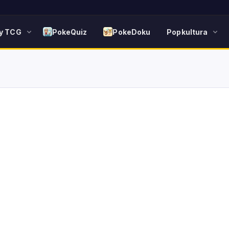
y TCG
PokeQuiz
PokeDoku
Popkultura