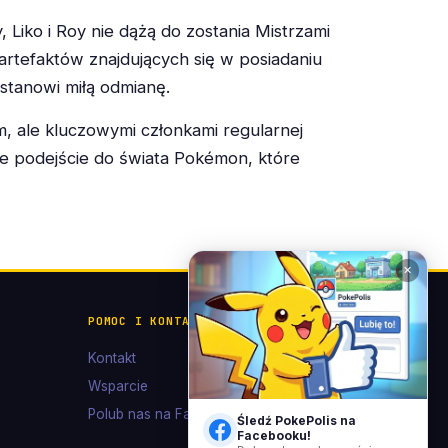
Liko i Roy nie dążą do zostania Mistrzami
 artefaktów znajdujących się w posiadaniu
 stanowi miłą odmianę.
em, ale kluczowymi członkami regularnej
że podejście do świata Pokémon, które
✕
POMOC I KONTAKT
Kontakt
Wsparcie
Polub nas na Facebooku
Śledź PokePolis na
Facebooku!