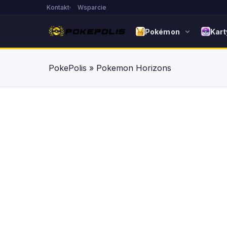
Kontakt
Wsparcie
Pokémon
Kart
PokePolis
»
Pokemon Horizons