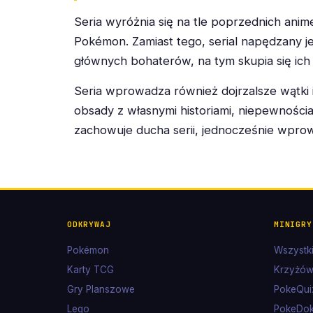
Seria wyróżnia się na tle poprzednich anim
Pokémon. Zamiast tego, serial napędzany jes
głównych bohaterów, na tym skupia się ich 
Seria wprowadza również dojrzalsze wątki i 
obsady z własnymi historiami, niepewności
zachowuje ducha serii, jednocześnie wprow
ODKRYWAJ
MINIGRY
Pokémon
Wszystki
Karty TCG
Krzyżów
Gry Planszowe
PokeQui
Lego
PokeDo