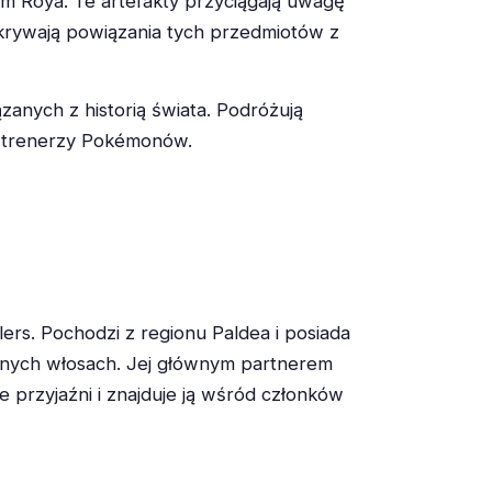
em Roya. Te artefakty przyciągają uwagę
dkrywają powiązania tych przedmiotów z
nych z historią świata. Podróżują
ko trenerzy Pokémonów.
klers. Pochodzi z regionu Paldea i posiada
arnych włosach. Jej głównym partnerem
e przyjaźni i znajduje ją wśród członków