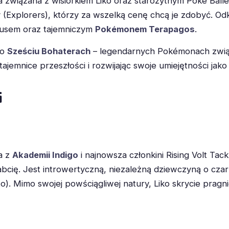
 związana z wisiorkiem Liko oraz starożytnym Poké Ball
y (Explorers), którzy za wszelką cenę chcą je zdobyć. O
usem oraz tajemniczym
Pokémonem Terapagos
.
 o
Sześciu Bohaterach
– legendarnych Pokémonach związa
ajemnice przeszłości i rozwijając swoje umiejętności ja
i
a z
Akademii Indigo
i najnowsza członkini Rising Volt Tac
babcię. Jest introwertyczną, niezależną dziewczyną o cz
o). Mimo swojej powściągliwej natury, Liko skrycie pragni