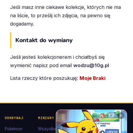
Jeśli masz inne ciekawe kolekcje, których nie ma
na liście, to prześlij ich zdjęcia, na pewno się
dogadamy.
Kontakt do wymiany
Jeśli jesteś kolekcjonerem i chciałbyś się
wymienić napisz pod email
wodzu@10g.pl
Lista rzeczy które poszukuję:
Moje Braki
✕
ODKRYWAJ
MINIGRY
POKÉDEX I
POMOC I
KOLEKCJE
KONTAKT
Pokémon
Wszystkie