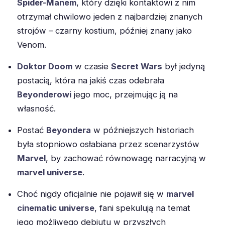
Spider-Manem
, który dzięki kontaktowi z nim
otrzymał chwilowo jeden z najbardziej znanych
strojów – czarny kostium, później znany jako
Venom.
Doktor Doom
w czasie
Secret Wars
był jedyną
postacią, która na jakiś czas odebrała
Beyonderowi
jego moc, przejmując ją na
własność.
Postać
Beyondera
w późniejszych historiach
była stopniowo osłabiana przez scenarzystów
Marvel
, by zachować równowagę narracyjną w
marvel universe
.
Choć nigdy oficjalnie nie pojawił się w
marvel
cinematic universe
, fani spekulują na temat
jego możliwego debiutu w przyszłych