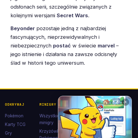
odsłonach serii, szczególnie związanych z
kolejnymi wersjami
Secret Wars
.
Beyonder
pozostaje jedną z najbardziej
fascynujących, nieprzewidywalnych i
niebezpiecznych
postać
w świecie
marvel
–
jego istnienie i działania na zawsze odcisnęły
ślad w historii tego uniwersum.
✕
ODKRYWAJ
MINIGRY
POKÉDEX I
POMOC I
KOLEKCJE
KONTAKT
Pokémon
Wszystkie
Pokédex
Kontakt
minigry
Karty TCG
Ewolucje
Wsparcie
Krzyżówki
Gry
Eevee