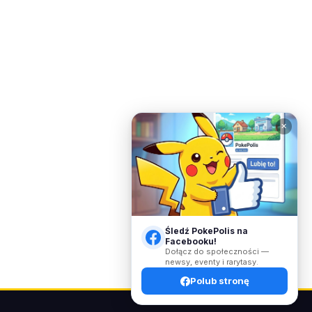
✕
Śledź PokePolis na
Facebooku!
Dołącz do społeczności —
newsy, eventy i rarytasy.
Polub stronę