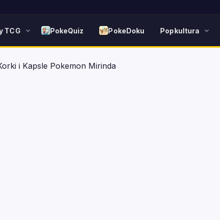
y TCG
PokeQuiz
PokeDoku
Popkultura
Korki i Kapsle Pokemon Mirinda