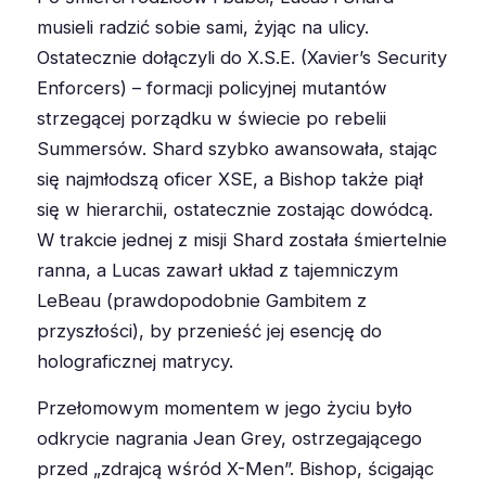
musieli radzić sobie sami, żyjąc na ulicy.
Ostatecznie dołączyli do X.S.E. (Xavier’s Security
Enforcers) – formacji policyjnej mutantów
strzegącej porządku w świecie po rebelii
Summersów. Shard szybko awansowała, stając
się najmłodszą oficer XSE, a Bishop także piął
się w hierarchii, ostatecznie zostając dowódcą.
W trakcie jednej z misji Shard została śmiertelnie
ranna, a Lucas zawarł układ z tajemniczym
LeBeau (prawdopodobnie Gambitem z
przyszłości), by przenieść jej esencję do
holograficznej matrycy.
Przełomowym momentem w jego życiu było
odkrycie nagrania Jean Grey, ostrzegającego
przed „zdrajcą wśród X-Men”. Bishop, ścigając