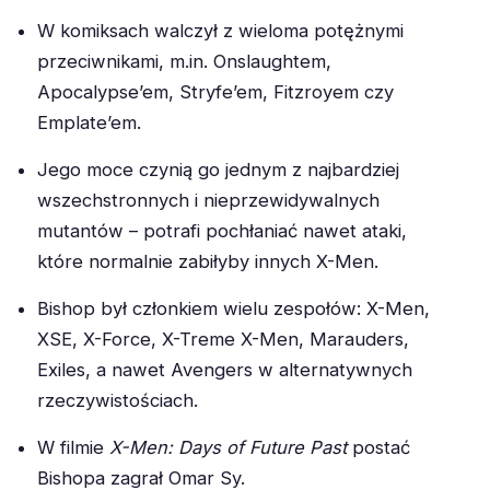
W komiksach walczył z wieloma potężnymi
przeciwnikami, m.in. Onslaughtem,
Apocalypse’em, Stryfe’em, Fitzroyem czy
Emplate’em.
Jego moce czynią go jednym z najbardziej
wszechstronnych i nieprzewidywalnych
mutantów – potrafi pochłaniać nawet ataki,
które normalnie zabiłyby innych X-Men.
Bishop był członkiem wielu zespołów: X-Men,
XSE, X-Force, X-Treme X-Men, Marauders,
Exiles, a nawet Avengers w alternatywnych
rzeczywistościach.
W filmie
X-Men: Days of Future Past
postać
Bishopa zagrał Omar Sy.