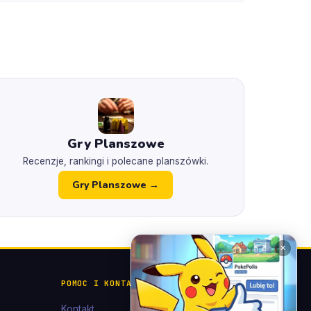
Gry Planszowe
Recenzje, rankingi i polecane planszówki.
Gry Planszowe →
✕
POMOC I KONTAKT
Kontakt