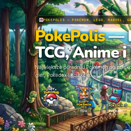
POKEPOLIS — POKÉMON, LEGO, MARVEL, G
PokePolis
— 
TCG, Anime i 
Największe poradniki Pokémon po polsku
gier, Pokédex i kolekcje.
Gry
TCG
Pokédex