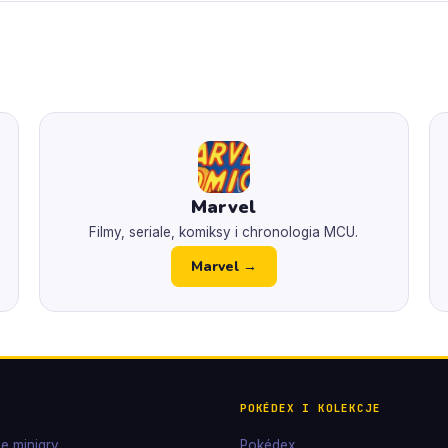
Marvel
Filmy, seriale, komiksy i chronologia MCU.
Marvel →
POKÉDEX I KOLEKCJE
e minigry
Pokédex