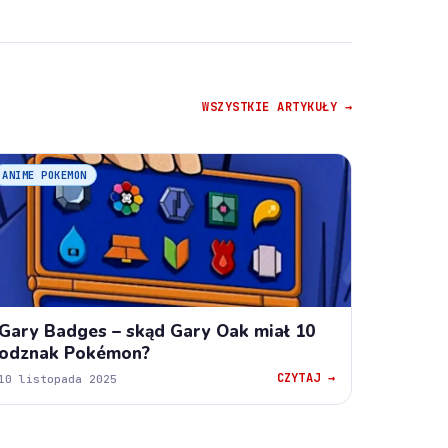
WSZYSTKIE ARTYKUŁY →
ANIME POKEMON
Gary Badges – skąd Gary Oak miał 10
odznak Pokémon?
CZYTAJ →
10 listopada 2025