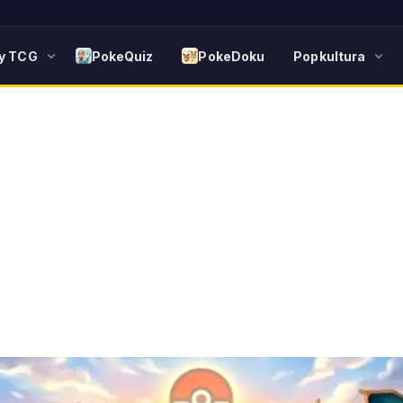
y TCG
PokeQuiz
PokeDoku
Popkultura