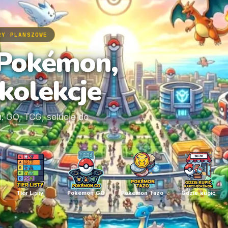
RY PLANSZOWE
Pokémon,
kolekcje
: GO, TCG, solucje do
Tier Listy
Pokémon GO
Pokémon Tazo
Gdzie kupić