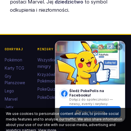
postaci Marvel. Jej
dziedzictwo
to symbol
odkupienia i niezłomności.
✕
ODKRYWAJ
MINIGRY
POKÉDEX I
POMOC I
KOLEKCJE
KONTAKT
Pokémon
Wszystkie
Pokédex
Kontakt
minigry
Karty TCG
Ewolucje
Wsparcie
Krzyżówki
Gry
Eevee
Pokémon
Polub nas
Planszowe
Kolekcje
na
PokeQuiz
Śledź PokePolis na
Lego
Facebooku
Facebooku!
Kolorowanki
PokeDoku
Marvel
Dołącz do społeczności —
newsy, eventy i rarytasy.
Jetix
Polub stronę
We use cookies to personalise content and ads, to provide social
media features and to analyse our traffic. We also share information
about your use of our site with our social media, advertising and
Copyright © 2026 PokePolis.com
analytics partners.
View more