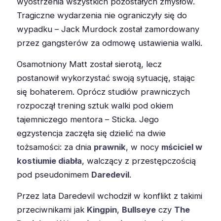
wyostrzenia wszystkich pozostałych zmysłów.
Tragiczne wydarzenia nie ograniczyły się do
wypadku – Jack Murdock został zamordowany
przez gangsterów za odmowę ustawienia walki.
Osamotniony Matt został sierotą, lecz
postanowił wykorzystać swoją sytuację, stając
się bohaterem. Oprócz studiów prawniczych
rozpoczął trening sztuk walki pod okiem
tajemniczego mentora – Sticka. Jego
egzystencja zaczęła się dzielić na dwie
tożsamości: za dnia
prawnik
, w nocy
mściciel w
kostiumie diabła
, walczący z przestępczością
pod pseudonimem
Daredevil
.
Przez lata Daredevil wchodził w konflikt z takimi
przeciwnikami jak
Kingpin
,
Bullseye
czy
The