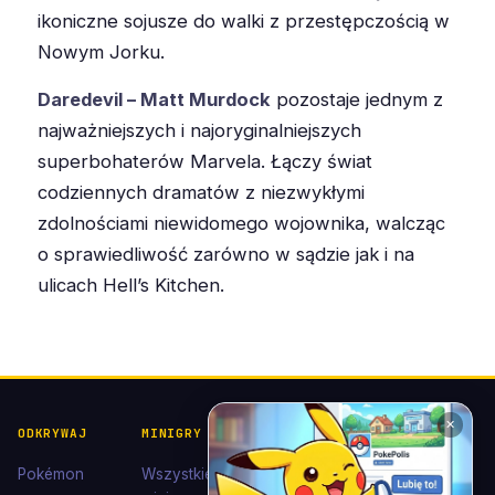
ikoniczne sojusze do walki z przestępczością w
Nowym Jorku.
Daredevil – Matt Murdock
pozostaje jednym z
najważniejszych i najoryginalniejszych
superbohaterów Marvela. Łączy świat
codziennych dramatów z niezwykłymi
zdolnościami niewidomego wojownika, walcząc
o sprawiedliwość zarówno w sądzie jak i na
ulicach Hell’s Kitchen.
✕
ODKRYWAJ
MINIGRY
POKÉDEX I
POMOC I
KOLEKCJE
KONTAKT
Pokémon
Wszystkie
Pokédex
Kontakt