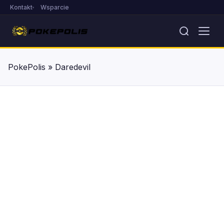
Kontakt
Wsparcie
PokePolis
»
Daredevil