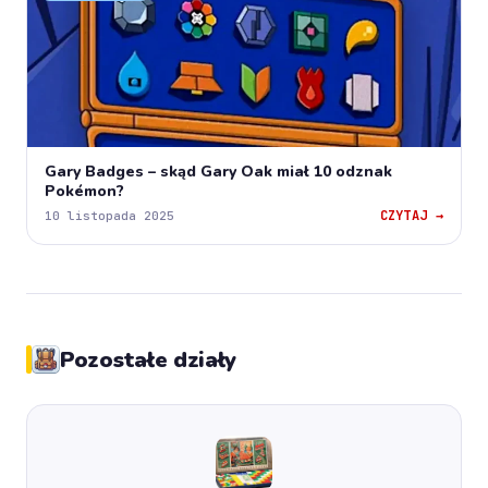
Gary Badges – skąd Gary Oak miał 10 odznak
Pokémon?
CZYTAJ →
10 listopada 2025
Pozostałe działy