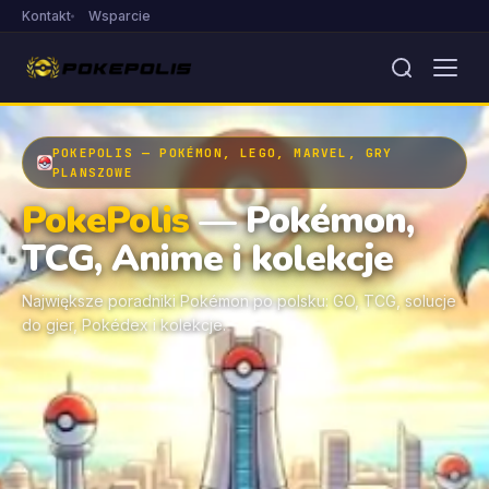
Kontakt
Wsparcie
POKEPOLIS — POKÉMON, LEGO, MARVEL, GRY
PLANSZOWE
PokePolis
— Pokémon,
TCG, Anime i kolekcje
Największe poradniki Pokémon po polsku: GO, TCG, solucje
do gier, Pokédex i kolekcje.