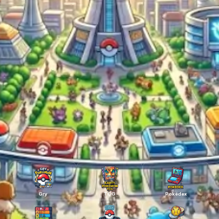
Gry
TCG
Pokédex