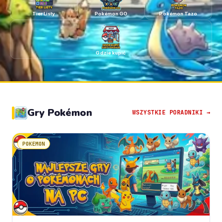
Tier Listy
Pokémon GO
Pokémon Tazo
Gdzie kupić
Gry Pokémon
WSZYSTKIE PORADNIKI →
POKEMON