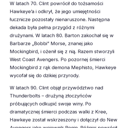
W latach 70. Clint powrócił do tożsamości
Hawkeye’a i odkrył, że jego umiejętności
łucznicze pozostały nienaruszone. Następna
dekada była pełna przygód z różnymi
drużynami. W latach 80. Barton zakochał się w
Barbarze „Bobbi” Morse, znanej jako
Mockingbird, i ożenił się z nią. Razem stworzyli
West Coast Avengers. Po pozornej śmierci
Mockingbird z rąk demona Mephisto, Hawkeye
wycofał się do dzikiej przyrody.
W latach 90. Clint objął przywództwo nad
Thunderbolts – drużyną złoczyńców
próbujących odkupić swoje winy. Po
dramatycznej śmierci podczas walki z Kree,
Hawkeye został wskrzeszony i dołączył do New
Avengers jako wojownik Ronin. Później powrócił