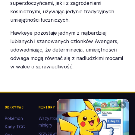
superzłoczyńcami, jak i z zagrożeniami
kosmicznymi, używając jedynie tradycyjnych
umiejętności łuczniczych.
Hawkeye pozostaje jednym z najbardziej
lubianych i szanowanych członków Avengers,
udowadniając, że determinacja, umiejętności i
odwaga mogą równać się z nadludzkimi mocami
w walce o sprawiedliwość.
✕
ODKRYWAJ
MINIGRY
POKÉDEX I
POMOC I
KOLEKCJE
KONTAKT
Pokémon
Wszystkie
Pokédex
Kontakt
minigry
Karty TCG
Ewolucje
Wsparcie
Krzyżówki