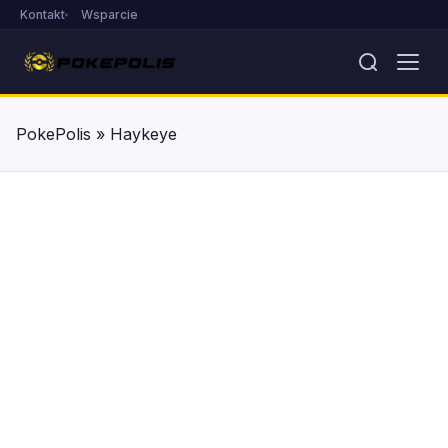
Kontakt
Wsparcie
PokePolis
»
Haykeye