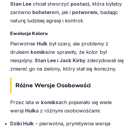
Stan Lee
chciał stworzyć
postaci
, która byłaby
zarówno
bohater
em, jak i
potworem
, badając
naturę ludzkiej agresji i kontroli.
Ewolucja Koloru
Pierwotnie
Hulk
był szary, ale problemy z
drukiem
komiks
ów sprawiły, że kolor był
niespójny.
Stan Lee i Jack Kirby
zdecydowali się
zmienić go na zielony, który stał się ikoniczny.
Różne Wersje Osobowości
Przez lata w
komiks
ach pojawiało się wiele
wersji
Hulk
a z różnymi osobowośćami:
Dziki Hulk
– pierwotna, prymitywna wersja