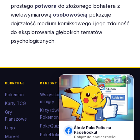
prostego
potwora
do złożonego bohatera z
wielowymiarową
osobowością
pokazuje
dojrzałość medium komiksowego i jego zdolność
do eksplorowania głębokich tematów
psychologicznych.
✕
ODKRYWAJ
MINIGRY
POKÉDEX I
POMOC I
KOLEKCJE
KONTAKT
Pokémon
Wszystkie
Pokédex
Kontakt
minigry
Karty TCG
Ewolucje
Wsparcie
Krzyżówki
Gry
Eevee
Pokémon
Polub nas
Planszowe
Kolekcje
na
PokeQuiz
Lego
Śledź PokePolis na
Facebooku
Facebooku!
Kolorowanki
PokeDoku
Marvel
Dołącz do społeczności —