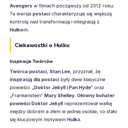
Avengers
w filmach począwszy od 2012 roku.
Ta wersja
postaci
charakteryzuje się większą
kontrolą nad transformacją i integracją z
Hulk
iem.
Ciekawostki o Hulku
Inspiracje Twórców
Twórca
postaci
,
Stan Lee
, przyznał, że
inspiracją dla postaci
były dwie klasyczne
powieści: „
Doktor Jekyll i Pan Hyde
” oraz
„Frankenstein”
Mary Shelley
.
Główny bohater
powieści Doktor Jekyll
reprezentował walkę
między dobrem a złem w jednej osobie, co stało
się kluczowym motywem
Hulk
a.