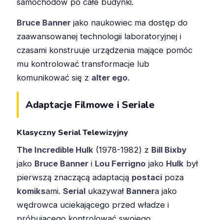
samochodów po całe budynki.
Bruce Banner
jako naukowiec ma dostęp do
zaawansowanej technologii laboratoryjnej i
czasami konstruuje urządzenia mające pomóc
mu kontrolować transformacje lub
komunikować się z
alter ego
.
Adaptacje Filmowe i Seriale
Klasyczny Serial Telewizyjny
The Incredible Hulk
(1978-1982) z
Bill Bixby
jako
Bruce Banner
i
Lou Ferrigno
jako
Hulk
był
pierwszą znaczącą adaptacją
postaci
poza
komiks
ami.
Serial
ukazywał
Banner
a jako
wędrowca uciekającego przed władze i
próbującego kontrolować swojego