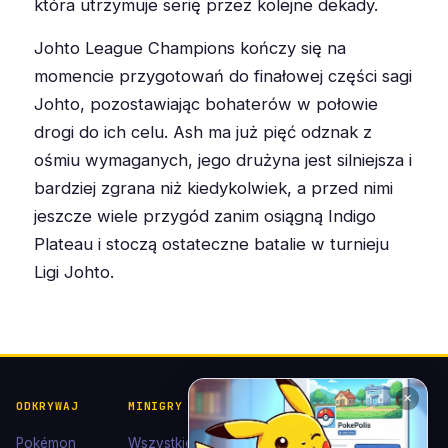
która utrzymuje serię przez kolejne dekady.
Johto League Champions kończy się na
momencie przygotowań do finałowej części sagi
Johto, pozostawiając bohaterów w połowie
drogi do ich celu. Ash ma już pięć odznak z
ośmiu wymaganych, jego drużyna jest silniejsza i
bardziej zgrana niż kiedykolwiek, a przed nimi
jeszcze wiele przygód zanim osiągną Indigo
Plateau i stoczą ostateczne batalie w turnieju
Ligi Johto.
✕
ODKRYWAJ
MINIGRY
POKÉDEX I
POMOC I
KOLEKCJE
KONTAKT
Pokémon
Wszystkie