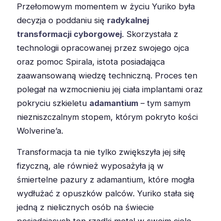
Przełomowym momentem w życiu Yuriko była
decyzja o poddaniu się
radykalnej
transformacji cyborgowej
. Skorzystała z
technologii opracowanej przez swojego ojca
oraz pomoc Spirala, istota posiadająca
zaawansowaną wiedzę techniczną. Proces ten
polegał na wzmocnieniu jej ciała implantami oraz
pokryciu szkieletu
adamantium
– tym samym
niezniszczalnym stopem, którym pokryto kości
Wolverine’a.
Transformacja ta nie tylko zwiększyła jej siłę
fizyczną, ale również wyposażyła ją w
śmiertelne pazury z adamantium, które mogła
wydłużać z opuszków palców. Yuriko stała się
jedną z nielicznych osób na świecie
posiadających ten rzadki metal w swoim ciele,