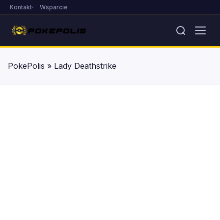
Kontakt
Wsparcie
PokePolis
»
Lady Deathstrike