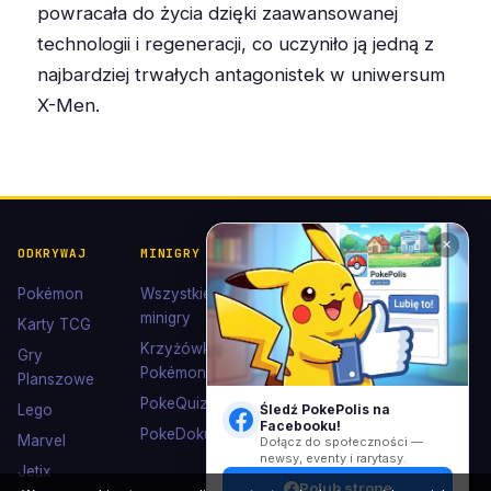
powracała do życia dzięki zaawansowanej
technologii i regeneracji, co uczyniło ją jedną z
najbardziej trwałych antagonistek w uniwersum
X-Men.
✕
ODKRYWAJ
MINIGRY
POKÉDEX I
POMOC I
KOLEKCJE
KONTAKT
Pokémon
Wszystkie
Pokédex
Kontakt
minigry
Karty TCG
Ewolucje
Wsparcie
Krzyżówki
Gry
Eevee
Pokémon
Polub nas
Planszowe
Kolekcje
na
PokeQuiz
Śledź PokePolis na
Lego
Facebooku
Facebooku!
Kolorowanki
PokeDoku
Marvel
Dołącz do społeczności —
newsy, eventy i rarytasy.
Jetix
Polub stronę