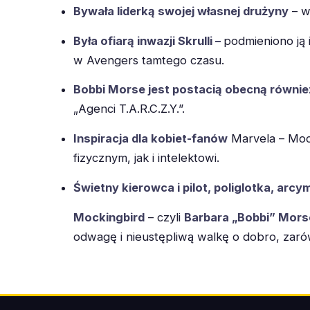
Bywała liderką swojej własnej drużyny
– w
Była ofiarą inwazji Skrulli –
podmieniono ją 
w Avengers tamtego czasu.
Bobbi Morse jest postacią obecną równie
„Agenci T.A.R.C.Z.Y.”.
Inspiracja dla kobiet-fanów
Marvela – Mocki
fizycznym, jak i intelektowi.
Świetny kierowca i pilot, poliglotka, arcym
Mockingbird
– czyli
Barbara „Bobbi” Mors
odwagę i nieustępliwą walkę o dobro, zarów