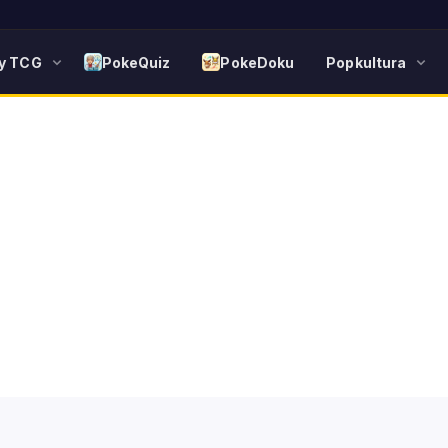
y TCG
PokeQuiz
PokeDoku
Popkultura