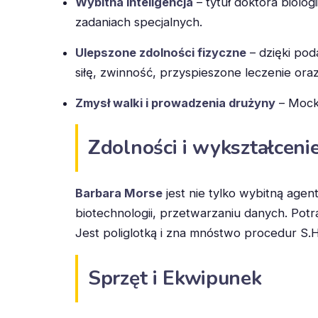
Wybitna inteligencja
– tytuł doktora biol
zadaniach specjalnych.
Ulepszone zdolności fizyczne
– dzięki pod
siłę, zwinność, przyspieszone leczenie or
Zmysł walki i prowadzenia drużyny
– Mocki
Zdolności i wykształceni
Barbara Morse
jest nie tylko wybitną agen
biotechnologii, przetwarzaniu danych. Pot
Jest poliglotką i zna mnóstwo procedur S.H.
Sprzęt i Ekwipunek