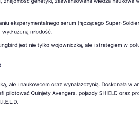
ogii, znajomość genetyki, zaawansowana wiedza naukowa 
aniu eksperymentalnego serum (łączącego Super-Soldier 
az wydłużoną młodość.
ngbird jest nie tylko wojowniczką, ale i strategiem w pol
e
tką, ale i naukowcem oraz wynalazczynią. Doskonała w an
rafi pilotować Quinjety Avengers, pojazdy SHIELD oraz
I.E.L.D.