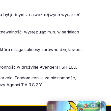
tu był jednym z najważniejszych wydarzeń
nawalność, występując m.in. w serialach
 która osiąga sukcesy zarówno dzięki siłom
onność w drużynie Avengers i SHIELD.
rvela. Fandom ceni ją za niezłomność,
zy Agenci T.A.R.C.Z.Y.
✕