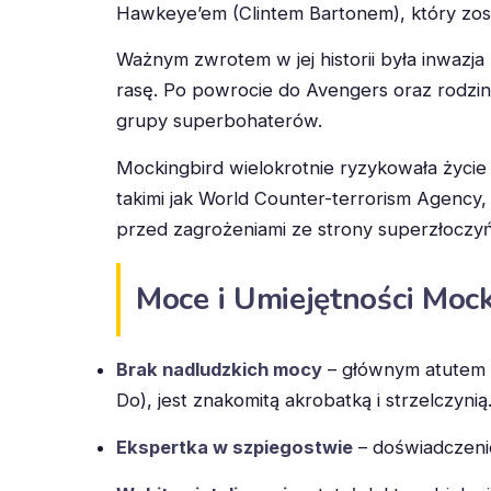
Hawkeye’em (Clintem Bartonem), który zosta
Ważnym zwrotem w jej historii była inwazj
rasę. Po powrocie do Avengers oraz rodziny
grupy superbohaterów.
Mockingbird wielokrotnie ryzykowała życi
takimi jak World Counter-terrorism Agency, 
przed zagrożeniami ze strony superzłoczyńcó
Moce i Umiejętności Moc
Brak nadludzkich mocy
– głównym atutem Ba
Do), jest znakomitą akrobatką i strzelczynią
Ekspertka w szpiegostwie
– doświadczeni