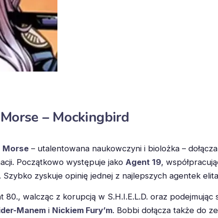
 Morse – Mockingbird
a Morse
– utalentowana naukowczyni i biolożka – dołącza d
inacji. Początkowo występuje jako
Agent 19
, współpracują
d. Szybko zyskuje opinię jednej z najlepszych agentek elita
t 80., walcząc z korupcją w S.H.I.E.L.D. oraz podejmując 
ider-Manem
i
Nickiem Fury’m
. Bobbi dołącza także do z