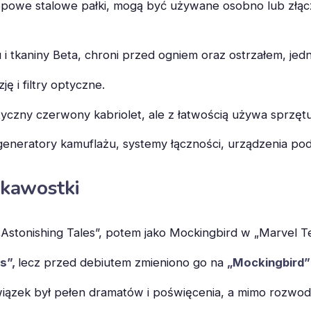
powe stalowe pałki, mogą być używane osobno lub złącz
i tkaniny Beta, chroni przed ogniem oraz ostrzałem, je
 i filtry optyczne.
tyczny czerwony kabriolet, ale z łatwością używa sprzęt
generatory kamuflażu, systemy łączności, urządzenia po
ekawostki
Astonishing Tales”, potem jako Mockingbird w „Marvel 
s”,
lecz przed debiutem zmieniono go na
„Mockingbird”
wiązek był pełen dramatów i poświęcenia, a mimo rozwodu