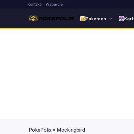
Kontakt
Wsparcie
Pokémon
Kart
PokePolis
»
Mockingbird