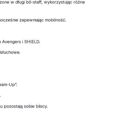
one w długi bō-staff, wykorzystując różne
dnocześnie zapewniając mobilność.
u Avengers i SHIELD.
dsłuchowe.
Team-Up”.
.
 pozostają sobie bliscy.