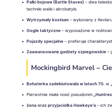
Pałki bojowe (Battle Staves)
– dwa telesko
techniki walki i akrobatyki.
Wytrzymały kostium
– wykonany z Kevlaru 
Gogle taktyczne
– wyposażone w noktowizję
Pojazdy specjalne
– preferuje charakterys
Zaawansowane gadżety szpiegowskie
– 
Mockingbird Marvel – Ci
Bohaterka zadebiutowała w latach 70.
w „
Pierwotnie miała nosić pseudonim
„Huntres
żona oraz przyjaciółka Hawkeye’a
– ich z