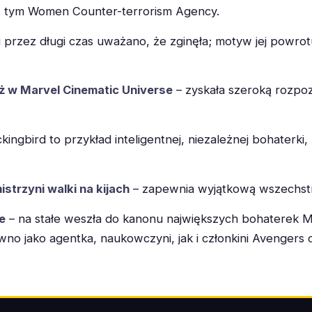
 tym Women Counter-terrorism Agency.
i przez długi czas uważano, że zginęła; motyw jej powro
ż w Marvel Cinematic Universe
– zyskała szeroką rozpoz
ngbird to przykład inteligentnej, niezależnej bohaterki,
istrzyni walki na kijach
– zapewnia wyjątkową wszechstr
e
– na stałe weszła do kanonu największych bohaterek Ma
no jako agentka, naukowczyni, jak i członkini Avengers c