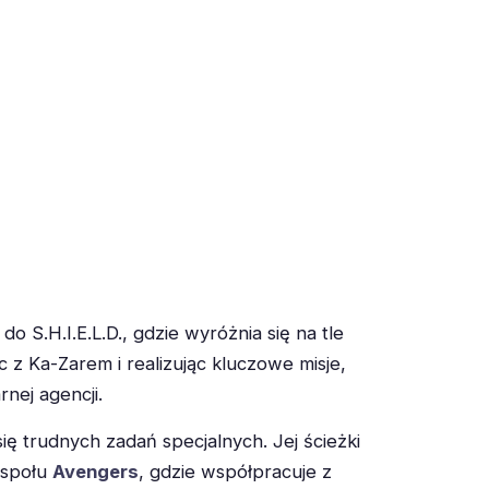
o S.H.I.E.L.D., gdzie wyróżnia się na tle
c z Ka-Zarem i realizując kluczowe misje,
rnej agencji.
się trudnych zadań specjalnych. Jej ścieżki
espołu
Avengers
, gdzie współpracuje z