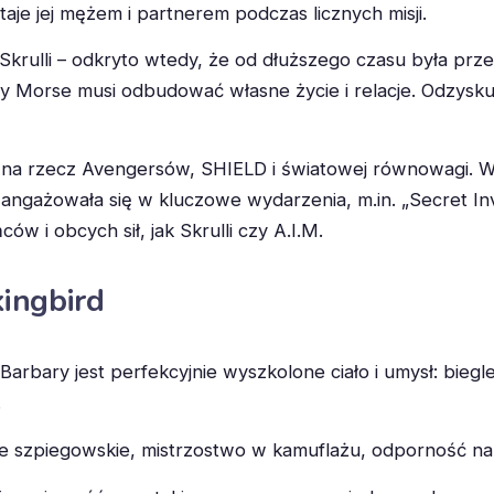
je jej mężem i partnerem podczas licznych misji.
a Skrulli – odkryto wtedy, że od dłuższego czasu była p
 Morse musi odbudować własne życie i relacje. Odzyskuje
e na rzecz Avengersów, SHIELD i światowej równowagi. 
angażowała się w kluczowe wydarzenia, m.in. „Secret Invasi
w i obcych sił, jak Skrulli czy A.I.M.
kingbird
rbary jest perfekcyjnie wyszkolone ciało i umysł: biegl
.
e szpiegowskie, mistrzostwo w kamuflażu, odporność na 