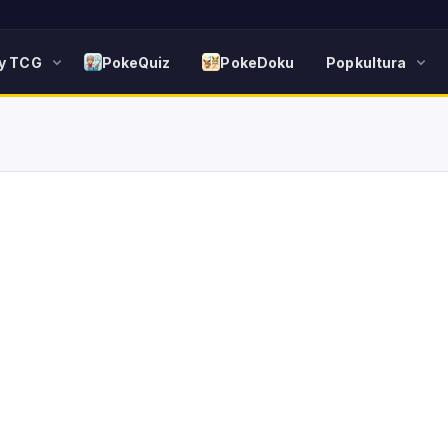
y TCG
PokeQuiz
PokeDoku
Popkultura