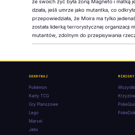
ze swoich żyć była żoną Magneto i matką jeg
działa, jeśli umrze jako mutantka, co odkry
przepowiedziała, że Moira ma tylko jedena
została liderką terrorystycznej organizacji
mutantów, zdolnym do przepisywania rzecz
ODKRYWAJ
MINIGRY
Pokémon
Wszystki
Karty TCG
Krzyżów
Gry Planszowe
PokeQui
Lego
PokeDo
Marvel
Jetix