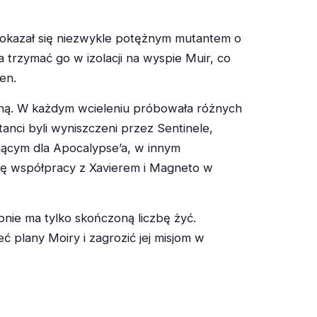
n okazał się niezwykle potężnym mutantem o
a trzymać go w izolacji na wyspie Muir, co
en.
ą. W każdym wcieleniu próbowała różnych
anci byli wyniszczeni przez Sentinele,
jącym dla Apocalypse’a, w innym
gię współpracy z Xavierem i Magneto w
obnie ma tylko skończoną liczbę żyć.
ć plany Moiry i zagrozić jej misjom w