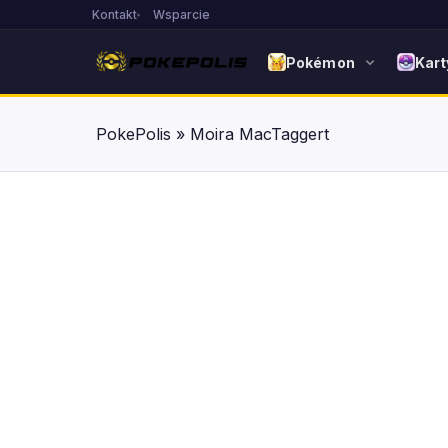
Kontakt
Wsparcie
Pokémon
Kart
PokePolis
»
Moira MacTaggert