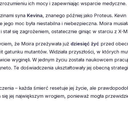
rozumieniu ich mocy i zapewniając wsparcie medyczne.
dzinami syna
Kevina
, znanego później jako Proteus. Kevi
le jego moc była niestabilna i niebezpieczna. Moira musiał
i stał się zagrożeniem, ostatecznie giniąc w starciu z X-M
yciem, że Moira przeżywała już
dziesięć żyć
przed obecn
wit gatunku mutantów. Widziała przyszłości, w których mut
wicie wyginęli. W jednym życiu została naukowcem pracu
neto. Te doświadczenia ukształtowały jej obecną strate
iczenia – każda śmierć resetuje jej życie, ale prawdopod
a się jej największym wrogiem, ponieważ mogła przewidzie