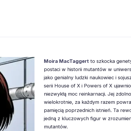
Moira MacTaggert
to szkocka genety
postaci w historii mutantów w uniwe
jako genialny ludzki naukowiec i soj
serii House of X i Powers of X ujawn
niezwykłą moc reinkarnacji. Jej zdoln
wielokrotnie, za każdym razem powra
pamięcią poprzednich istnień. Ta rewolu
jedną z kluczowych figur w zrozumieni
mutantów.