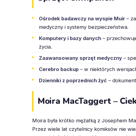
Ośrodek badawczy na wyspie Muir
– za
medyczny i systemy bezpieczeństwa.
Komputery i bazy danych
– przechowuje
życia.
Zaawansowany sprzęt medyczny
– spe
Cerebro backup
– w niektórych wersjach
Dzienniki z poprzednich żyć
– dokumenta
Moira MacTaggert – Cie
Moira była krótko mężatką z Josephem Ma
Przez wiele lat czytelnicy komiksów nie wie