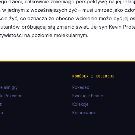
o dzieci, całkowicie zmieniając perspektywę na jej relacj
ła w jednym z wcześniejszych żyć – musi umrzeć jako czło
ście żyć, co oznacza że obecne wcielenie może być jej o
 mutantów próbującej siłą zmienić świat. Jej syn Kevin Pro
ywistości na poziomie molekularnym.
POKÉDEX I KOLEKCJE
e minigry
Pokédex
ki Pokémon
Ewolucje Eevee
z
Kolekcje
ku
Kolorowanki