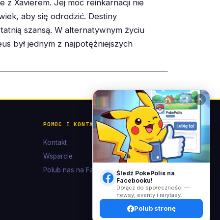
e z Xavierem. Jej moc reinkarnacji nie
wiek, aby się odrodzić. Destiny
statnią szansą. W alternatywnym życiu
teus był jednym z najpotężniejszych
✕
POMOC I KONTAKT
Kontakt
Wsparcie
Polub nas na Facebooku
Śledź PokePolis na
Facebooku!
Dołącz do społeczności —
newsy, eventy i rarytasy.
Polub stronę