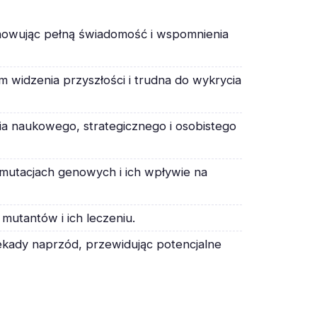
chowując pełną świadomość i wspomnienia
rm widzenia przyszłości i trudna do wykrycia
nia naukowego, strategicznego i osobistego
w mutacjach genowych i ich wpływie na
utantów i ich leczeniu.
dekady naprzód, przewidując potencjalne