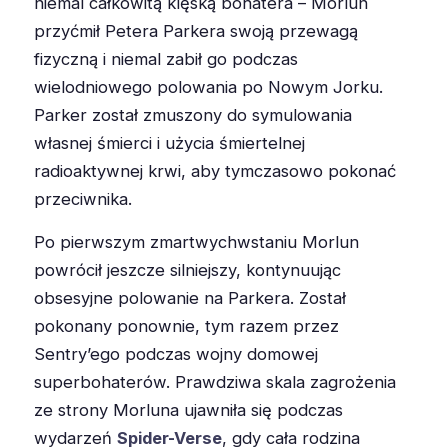
niemal całkowitą klęską bohatera – Morlun
przyćmił Petera Parkera swoją przewagą
fizyczną i niemal zabił go podczas
wielodniowego polowania po Nowym Jorku.
Parker został zmuszony do symulowania
własnej śmierci i użycia śmiertelnej
radioaktywnej krwi, aby tymczasowo pokonać
przeciwnika.
Po pierwszym zmartwychwstaniu Morlun
powrócił jeszcze silniejszy, kontynuując
obsesyjne polowanie na Parkera. Został
pokonany ponownie, tym razem przez
Sentry’ego podczas wojny domowej
superbohaterów. Prawdziwa skala zagrożenia
ze strony Morluna ujawniła się podczas
wydarzeń
Spider-Verse
, gdy cała rodzina