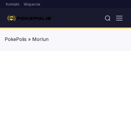
Kontakt
Wsparcie
PokePolis
»
Morlun