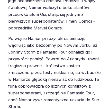
jego oceanicznemu domowi. Podczas II wojny
światowej
Namor walczył
u boku aliantów
przeciwko siłom Osi, stając się jednym z
pierwszych superbohaterów Timely Comics –
poprzednika Marvel Comics.
Po wojnie Namor przeżył okres amnezji,
wędrując jako bezdomny po Nowym Jorku, aż
Johnny Storm z Fantastic Four odnalazł go i
przywrócił pamięć. Powrót do Atlantydy ujawnił
tragiczną prawdę – królestwo zostało
zniszczone przez testy nuklearne, co wzbudziło
w Namorze głęboką nienawiść do ludzkości. Ta
furia doprowadziła do licznych konfliktów z
superbohaterami, szczególnie Fantastic Four,
choć Namor żywił romantyczne uczucia do Sue
Storm.