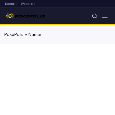
Kontakt
Wsparcie
PokePolis
»
Namor