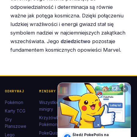
odpowiedzialność i determinacja są równie
ważne jak potęga kosmiczna. Dzięki połączeniu
ludzkiej wrażliwości i energii gwiazd stał się
symbolem nadziei w najciemniejszych zakątkach
wszechświata. Jego
dziedzictwo
pozostaje
fundamentem kosmicznych opowieści Marvel.
✕
ODKRYWAJ
MINIGRY
POKÉDEX I
POMOC I
KOLEKCJE
KONTAKT
Pokémon
Wszystkie
Pokédex
Kontakt
minigry
Karty TCG
Ewolucje
Wsparcie
Krzyżówki
Gry
Eevee
Pokémon
Polub nas
Planszowe
Kolekcje
na
PokeQuiz
Lego
Śledź PokePolis na