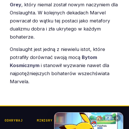
Grey
, który niemal został nowym naczyniem dla
Onslaughta. W kolejnych dekadach Marvel
powracał do wątku tej postaci jako metafory
dualizmu dobra i zła ukrytego w każdym
bohaterze.
Onslaught jest jedną z niewielu istot, które
potrafiły dorównać swoją mocą
Bytom
Kosmicznym
i stanowił wyzwanie nawet dla
najpotężniejszych bohaterów wszechświata
Marvela.
✕
ODKRYWAJ
MINIGRY
POKÉDEX I
POMOC I
KOLEKCJE
KONTAKT