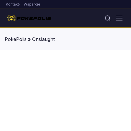
Kontakt
Wsparcie
PokePolis
»
Onslaught