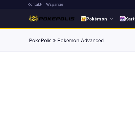
Kontakt
Wsparcie
Pokémon
Kart
PokePolis
»
Pokemon Advanced