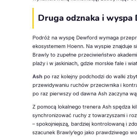
Druga odznaka i wyspa
Podróż na wyspę Dewford wymaga przepra
ekosystemem Hoenn. Na wyspie znajduje s
Brawly to zupełne przeciwieństwo akademicki
plaży i w jaskiniach, gdzie morskie fale i w
Ash
po raz kolejny podchodzi do walki zby
przewidywaniu ruchów przeciwnika i kontra
po raz pierwszy od dawna Ash zaczyna wąt
Z pomocą lokalnego trenera Ash spędza kilk
synchronizować ruchy z towarzyszami i roz
– spokojniejszą, bardziej kontrolowaną i 
szacunek Brawly’ego jako prawdziwego wo