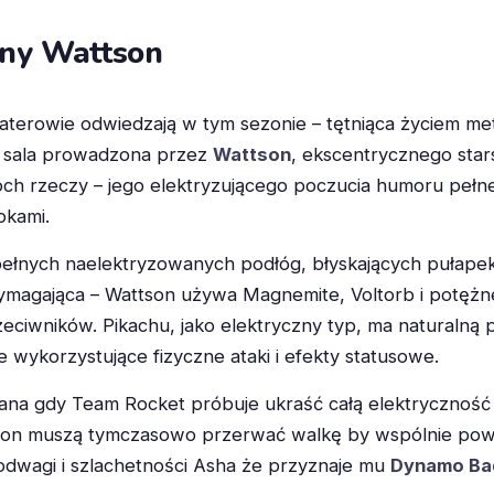
zny Wattson
bohaterowie odwiedzają w tym sezonie – tętniąca życiem 
ię sala prowadzona przez
Wattson
, ekscentrycznego star
wóch rzeczy – jego elektryzującego poczucia humoru peł
pkami.
pełnych naelektryzowanych podłóg, błyskających pułapek
wymagająca – Wattson używa Magnemite, Voltorb i potężn
eciwników. Pikachu, jako elektryczny typ, ma naturalną 
e wykorzystujące fizyczne ataki i efekty statusowe.
wana gdy Team Rocket próbuje ukraść całą elektryczność 
tson muszą tymczasowo przerwać walkę by wspólnie pow
odwagi i szlachetności Asha że przyznaje mu
Dynamo Ba