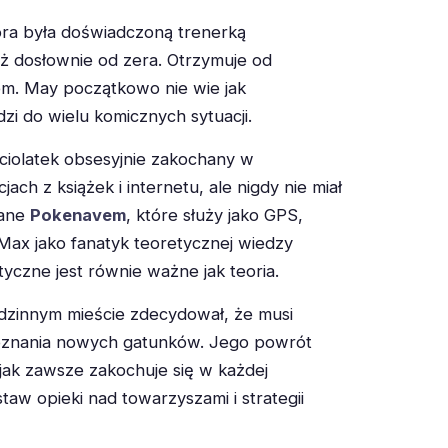
óra była doświadczoną trenerką
ż dosłownie od zera. Otrzymuje od
zem. May początkowo nie wie jak
i do wielu komicznych sytuacji.
ęciolatek obsesyjnie zakochany w
ach z książek i internetu, ale nigdy nie miał
wane
Pokenavem
, które służy jako GPS,
Max jako fanatyk teoretycznej wiedzy
czne jest równie ważne jak teoria.
dzinnym mieście zdecydował, że musi
poznania nowych gatunków. Jego powrót
jak zawsze zakochuje się w każdej
taw opieki nad towarzyszami i strategii