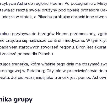
przybycia
Asha
do regionu Hoenn. Po pożegnaniu z Misty
tawiając resztę swojej drużyny pod opieką profesora Oa
a uderza w statek, a Pikachu próbując chronić inne stwor
achu
i przybywa do brzegów Hoenn przemoczony, zgubio
ie znajduje się najbliższe centrum medyczne. W tym kr
 badaniem startowych stworzeń regionu. Birch jest akura
i znaleźć pomoc dla Pikachu.
kująca trenerka, która właśnie tego dnia ma otrzymać s
 treningowej w Petalburg City, ale w przeciwieństwie do o
iata. Jej pierwszą misją jako trenerki jest pomoc Ashowi
mika grupy