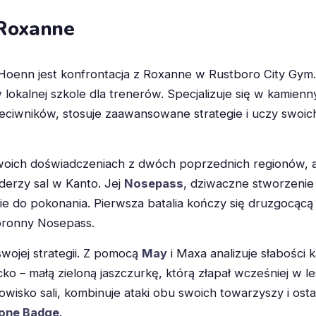
 Roxanne
oenn jest konfrontacja z Roxanne w Rustboro City Gym. 
w lokalnej szkole dla trenerów. Specjalizuje się w kamien
zeciwników, stosuje zaawansowane strategie i uczy swoic
woich doświadczeniach z dwóch poprzednich regionów, a
iderzy sal w Kanto. Jej
Nosepass
, dziwaczne stworzenie
ie do pokonania. Pierwsza batalia kończy się druzgocą
bronny Nosepass.
wojej strategii. Z pomocą
May
i Maxa analizuje słabości
o – małą zieloną jaszczurkę, którą złapał wcześniej w le
isko sali, kombinuje ataki obu swoich towarzyszy i ost
one Badge
.