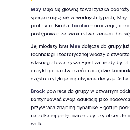
May
staje się główną towarzyszką podróży
specjalizującą się w wodnych typach, May 
profesora Bircha
Torchic
– uroczego, ognis
postępować ze swoim stworzeniem, boi się 
Jej młodszy brat
Max
dołącza do grupy już 
technologii i teoretycznej wiedzy o stworzen
własnego towarzysza – jest za młody by ot
encyklopedia stworzeń i narzędzie komunik
często krytykuje impulsywne decyzje Asha,
Brock
powraca do grupy w czwartym odcink
kontynuować swoją edukację jako hodowca 
przywraca znajomą dynamikę – gotuje posił
napotkanej pielęgniarce Joy czy oficer Jenn
walk.