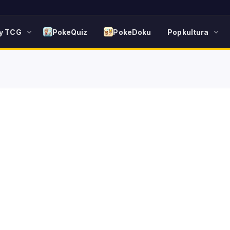
y TCG
PokeQuiz
PokeDoku
Popkultura