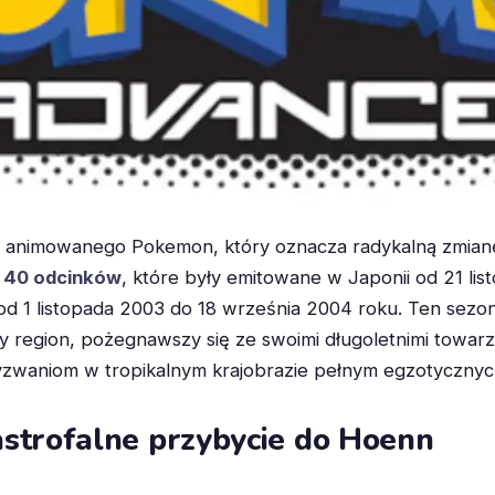
 animowanego Pokemon, który oznacza radykalną zmianę
z
40 odcinków
, które były emitowane w Japonii od 21 li
 1 listopada 2003 do 18 września 2004 roku. Ten sezon s
region, pożegnawszy się ze swoimi długoletnimi towarz
wyzwaniom w tropikalnym krajobrazie pełnym egzotyczny
astrofalne przybycie do Hoenn