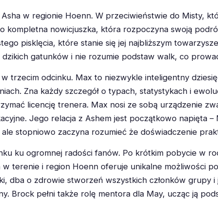
 Asha w regionie Hoenn. W przeciwieństwie do Misty, kt
to kompletna nowicjuszka, która rozpoczyna swoją podró
tego pisklęcia, które stanie się jej najbliższym towarzys
dzikich gatunków i nie rozumie podstaw walk, co prowadz
w trzecim odcinku. Max to niezwykle inteligentny dziesi
iach. Zna każdy szczegół o typach, statystykach i ewolucj
rzymać licencję trenera. Max nosi ze sobą urządzenie z
acyjne. Jego relacja z Ashem jest początkowo napięta – 
 ale stopniowo zaczyna rozumieć że doświadczenie prakty
u ku ogromnej radości fanów. Po krótkim pobycie w ro
w terenie i region Hoenn oferuje unikalne możliwości 
ki, dba o zdrowie stworzeń wszystkich członków grupy i 
y. Brock pełni także rolę mentora dla May, ucząc ją pods