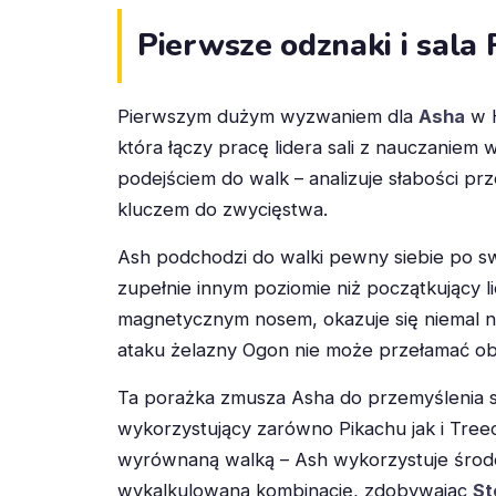
Pierwsze odznaki i sala
Pierwszym dużym wyzwaniem dla
Asha
w H
która łączy pracę lidera sali z nauczaniem 
podejściem do walk – analizuje słabości pr
kluczem do zwycięstwa.
Ash podchodzi do walki pewny siebie po s
zupełnie innym poziomie niż początkujący l
magnetycznym nosem, okazuje się niemal n
ataku żelazny Ogon nie może przełamać o
Ta porażka zmusza Asha do przemyślenia s
wykorzystujący zarówno Pikachu jak i Treeck
wyrównaną walką – Ash wykorzystuje środow
wykalkulowaną kombinację, zdobywając
St