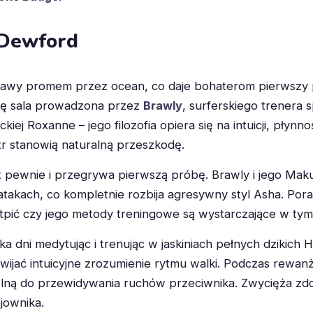
 Dewford
wy promem przez ocean, co daje bohaterom pierwszy
ię sala prowadzona przez
Brawly
, surferskiego trenera 
ej Roxanne – jego filozofia opiera się na intuicji, płynno
iatr stanowią naturalną przeszkodę.
t pewnie i przegrywa pierwszą próbę. Brawly i jego Maku
takach, co kompletnie rozbija agresywny styl Asha. Por
pić czy jego metody treningowe są wystarczające w tym
a dni medytując i trenując w jaskiniach pełnych dzikich 
wijać intuicyjne zrozumienie rytmu walki. Podczas rewan
zdolną do przewidywania ruchów przeciwnika. Zwycięża z
jownika.