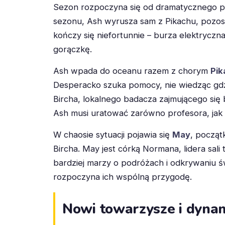
Sezon rozpoczyna się od dramatycznego 
sezonu, Ash wyrusza sam z Pikachu, pozos
kończy się niefortunnie – burza elektryczn
gorączkę.
Ash wpada do oceanu razem z chorym
Pik
Desperacko szuka pomocy, nie wiedząc gdz
Bircha, lokalnego badacza zajmującego się
Ash musi uratować zarówno profesora, jak 
W chaosie sytuacji pojawia się
May
, począt
Bircha. May jest córką Normana, lidera sali
bardziej marzy o podróżach i odkrywaniu św
rozpoczyna ich wspólną przygodę.
Nowi towarzysze i dyna