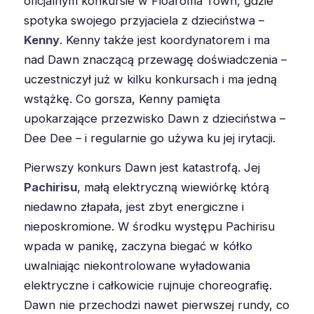
oficjalnym konkursie w Floaroma Town, gdzie
spotyka swojego przyjaciela z dzieciństwa –
Kenny
. Kenny także jest koordynatorem i ma
nad Dawn znaczącą przewagę doświadczenia –
uczestniczył już w kilku konkursach i ma jedną
wstążkę. Co gorsza, Kenny pamięta
upokarzające przezwisko Dawn z dzieciństwa –
Dee Dee – i regularnie go używa ku jej irytacji.
Pierwszy konkurs Dawn jest katastrofą. Jej
Pachirisu
, małą elektryczną wiewiórkę którą
niedawno złapała, jest zbyt energiczne i
nieposkromione. W środku występu Pachirisu
wpada w panikę, zaczyna biegać w kółko
uwalniając niekontrolowane wyładowania
elektryczne i całkowicie rujnuje choreografię.
Dawn nie przechodzi nawet pierwszej rundy, co