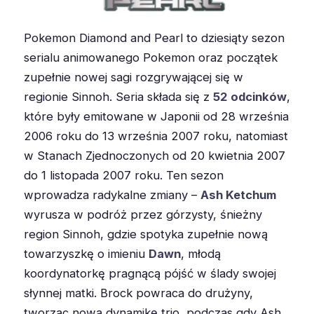
Pokemon Diamond and Pearl to dziesiąty sezon
serialu animowanego Pokemon oraz początek
zupełnie nowej sagi rozgrywającej się w
regionie Sinnoh. Seria składa się z
52 odcinków
,
które były emitowane w Japonii od 28 września
2006 roku do 13 września 2007 roku, natomiast
w Stanach Zjednoczonych od 20 kwietnia 2007
do 1 listopada 2007 roku. Ten sezon
wprowadza radykalne zmiany –
Ash Ketchum
wyrusza w podróż przez górzysty, śnieżny
region Sinnoh, gdzie spotyka zupełnie nową
towarzyszkę o imieniu
Dawn
, młodą
koordynatorkę pragnącą pójść w ślady swojej
słynnej matki. Brock powraca do drużyny,
tworząc nową dynamikę trio, podczas gdy Ash