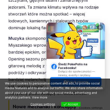
szczytami, gęstymi lasami i zamarzniętymi
jeziorami. Ta zmiana klimatu wpływa na rodzaje
stworzeń które można spotkać – więcej
lodowych, kamiennych i stalowych typów
dominuje lokalną faunę.
✕
Muzyka
skomponowana przez Shinji
Miyazakiego wprowadza nowe motywy z
bardziej epickim, orkiestralnym brzmieniem.
Opening sezonu prezentuje energetyczną,
Śledź PokePolis na
gitarową melodię z tekstem mówiącym o
Facebooku!
Dołącz do społeczności —
podróży i odkrywaniu, podczas gdy ending jest
newsy, eventy i rarytasy.
bardziej melancholijny i refleksyjny. Każdy lider
Polub stronę
We use cookies to personalise content and ads, to provide social
sali i ważna postać ma swój unikalny motyw
media features and to analyse our traffic. We also share information
muzyczny podkreślający ich osobowość.
about your use of our site with our social media, advertising and
analytics partners.
View more
Cookies settings
Accept
Nowe mechaniki i koncepjty
Cookies settings