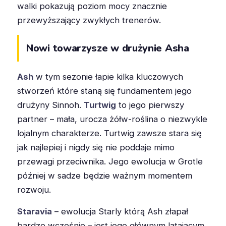
walki pokazują poziom mocy znacznie
przewyższający zwykłych trenerów.
Nowi towarzysze w drużynie Asha
Ash
w tym sezonie łapie kilka kluczowych
stworzeń które staną się fundamentem jego
drużyny Sinnoh.
Turtwig
to jego pierwszy
partner – mała, urocza żółw-roślina o niezwykle
lojalnym charakterze. Turtwig zawsze stara się
jak najlepiej i nigdy się nie poddaje mimo
przewagi przeciwnika. Jego ewolucja w Grotle
później w sadze będzie ważnym momentem
rozwoju.
Staravia
– ewolucja Starly którą Ash złapał
bardzo wcześnie – jest jego głównym latającym