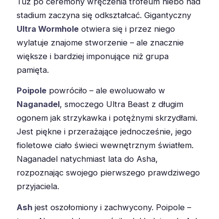
Tuż po ceremony wręczenia trofeum niebo nad
stadium zaczyna się odkształcać. Gigantyczny
Ultra Wormhole
otwiera się i przez niego
wylatuje znajome stworzenie – ale znacznie
większe i bardziej imponujące niż grupa
pamięta.
Poipole
powróciło – ale ewoluowało w
Naganadel
, smoczego Ultra Beast z długim
ogonem jak strzykawka i potężnymi skrzydłami.
Jest piękne i przerażające jednocześnie, jego
fioletowe ciało świeci wewnętrznym światłem.
Naganadel natychmiast lata do Asha,
rozpoznając swojego pierwszego prawdziwego
przyjaciela.
Ash
jest oszołomiony i zachwycony. Poipole –