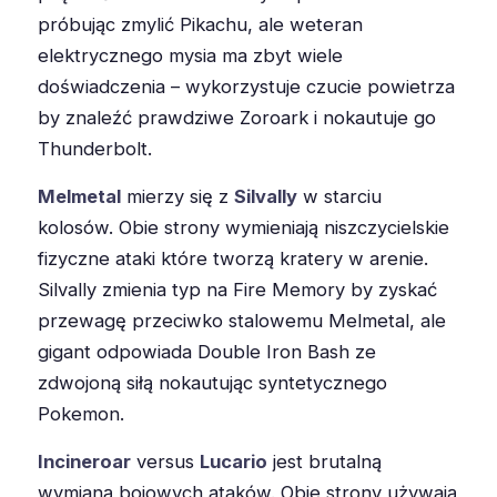
próbując zmylić Pikachu, ale weteran
elektrycznego mysia ma zbyt wiele
doświadczenia – wykorzystuje czucie powietrza
by znaleźć prawdziwe Zoroark i nokautuje go
Thunderbolt.
Melmetal
mierzy się z
Silvally
w starciu
kolosów. Obie strony wymieniają niszczycielskie
fizyczne ataki które tworzą kratery w arenie.
Silvally zmienia typ na Fire Memory by zyskać
przewagę przeciwko stalowemu Melmetal, ale
gigant odpowiada Double Iron Bash ze
zdwojoną siłą nokautując syntetycznego
Pokemon.
Incineroar
versus
Lucario
jest brutalną
wymianą bojowych ataków. Obie strony używają