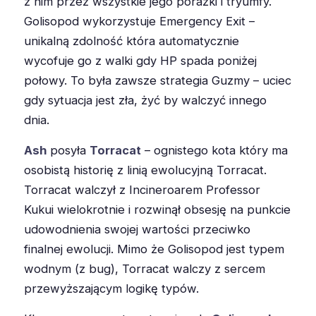
z nim przez wszystkie jego porażki i tryumfy.
Golisopod wykorzystuje Emergency Exit –
unikalną zdolność która automatycznie
wycofuje go z walki gdy HP spada poniżej
połowy. To była zawsze strategia Guzmy – uciec
gdy sytuacja jest zła, żyć by walczyć innego
dnia.
Ash
posyła
Torracat
– ognistego kota który ma
osobistą historię z linią ewolucyjną Torracat.
Torracat walczył z Incineroarem Professor
Kukui wielokrotnie i rozwinął obsesję na punkcie
udowodnienia swojej wartości przeciwko
finalnej ewolucji. Mimo że Golisopod jest typem
wodnym (z bug), Torracat walczy z sercem
przewyższającym logikę typów.