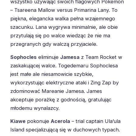
wszystko używając swoich flagowych Pokemon
– Tsareena Mallow versus Primarina Lany. To
piękna, elegancka walka pełna wzajemnego
szacunku. Lana wygrywa minimalnie, ale obie
przytulają się po walce wiedząc że nie ma
przegranych gdy walczą przyjaciele.
Sophocles
eliminuje
Jamesa
z Team Rocket w
zaskakującej walce. Togedemaru Sophoclesa
jest małe ale niesamowicie szybkie,
wykorzystując elektryczne ataki i Zing Zap by
zdominować Mareanie Jamesa. James
akceptuje porażkę z godnością, gratulując
młodemu wynalazcy.
Kiawe
pokonuje
Acerola
– trial captain Ula’ula
Island specjalizującą się w duchowych typach.