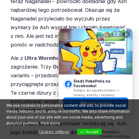
teraz Naganadel – powróciło dokładnie gdy Ash
najbardziej tego potrzebował. Okazuje się że
Naganadel przyleciało bo wyczuło przez
wymiary że Ash wygrał ligę i chciało świętować
✕
z nim. Ale jest też inny powód – Naganadel chce
pomóc w nadchodzącym exhibition match.
Ale z
Ultra Wormhole
wyłania się także
zagrożenie. Trzy
Guzzlord
– w tym dwa Shiny
variants – przedostają się przez portal
Śledź PokePolis na
przyciągnięte przez energię tłumów i Pokemon.
Facebooku!
Dołącz do społeczności —
Te czarne dziury z zębami zaczynają
newsy, eventy i rarytasy.
konsumować wszystko dookoła, zagrażając nie
Polub stronę
We use cookies to personalise content and ads, to provide social
tylko stadium ale całemu regionowi.
media features and to analyse our traffic. We also share information
about your use of our site with our social media, advertising and
Ultra Guardians
natychmiast mobilizują się. Ash,
analytics partners.
View more
jego koledzy z klasy, Gladion, nawet Guzma i
Cookies settings
Accept
Cookies settings