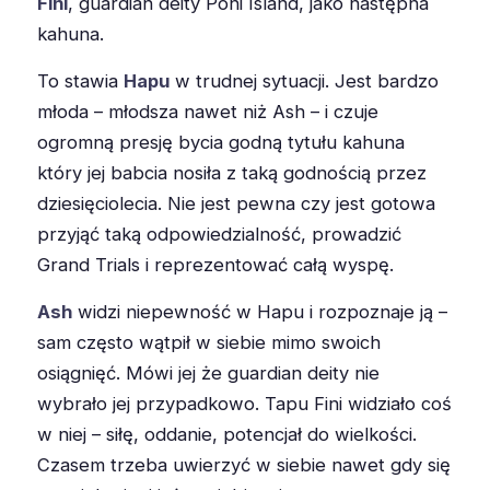
Fini
, guardian deity Poni Island, jako następna
kahuna.
To stawia
Hapu
w trudnej sytuacji. Jest bardzo
młoda – młodsza nawet niż Ash – i czuje
ogromną presję bycia godną tytułu kahuna
który jej babcia nosiła z taką godnością przez
dziesięciolecia. Nie jest pewna czy jest gotowa
przyjąć taką odpowiedzialność, prowadzić
Grand Trials i reprezentować całą wyspę.
Ash
widzi niepewność w Hapu i rozpoznaje ją –
sam często wątpił w siebie mimo swoich
osiągnięć. Mówi jej że guardian deity nie
wybrało jej przypadkowo. Tapu Fini widziało coś
w niej – siłę, oddanie, potencjał do wielkości.
Czasem trzeba uwierzyć w siebie nawet gdy się