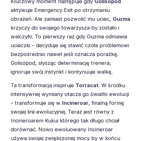
Kluczowy moment następuje gdy
Golisopod
aktywuje Emergency Exit po otrzymaniu
obrażeń. Ale zamiast pozwolić mu uciec,
Guzma
krzyczy do swojego towarzysza by zostało i
walczyło. To pierwszy raz gdy Guzma odmawia
ucieczki – decyduje się stawić czoła problemowi
bezpośrednio nawet jeśli oznacza porażkę.
Golisopod, słysząc determinację trenera,
ignoruje swój instynkt i kontynuuje walkę.
Ta transformacja inspiruje
Torracat
. W środku
intensywnej wymiany otacza go światło ewolucji
– transformuje się w
Incineroar
, finalną formę
swojej linii ewolucyjnej. Teraz jest równy z
Incineroarem Kukui którego tak długo chciał
dorównać. Nowo ewoluowany Incineroar
używa swojej zwiększonej mocy by w końcu