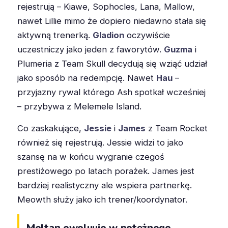
rejestrują – Kiawe, Sophocles, Lana, Mallow,
nawet Lillie mimo że dopiero niedawno stała się
aktywną trenerką.
Gladion
oczywiście
uczestniczy jako jeden z faworytów.
Guzma
i
Plumeria z Team Skull decydują się wziąć udział
jako sposób na redempcję. Nawet
Hau
–
przyjazny rywal którego Ash spotkał wcześniej
– przybywa z Melemele Island.
Co zaskakujące,
Jessie
i
James
z Team Rocket
również się rejestrują. Jessie widzi to jako
szansę na w końcu wygranie czegoś
prestiżowego po latach porażek. James jest
bardziej realistyczny ale wspiera partnerkę.
Meowth służy jako ich trener/koordynator.
Meltan ewoluuje w potężnego