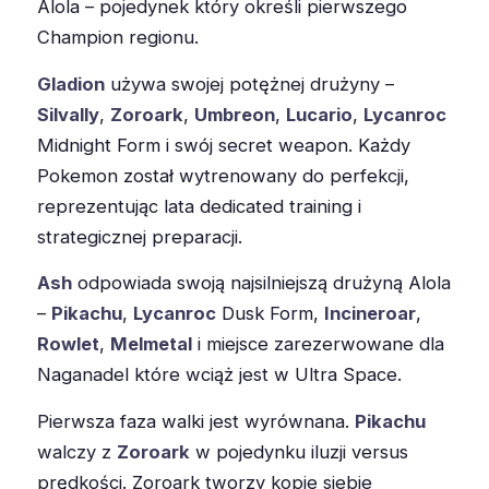
Alola – pojedynek który określi pierwszego
Champion regionu.
Gladion
używa swojej potężnej drużyny –
Silvally
,
Zoroark
,
Umbreon
,
Lucario
,
Lycanroc
Midnight Form i swój secret weapon. Każdy
Pokemon został wytrenowany do perfekcji,
reprezentując lata dedicated training i
strategicznej preparacji.
Ash
odpowiada swoją najsilniejszą drużyną Alola
–
Pikachu
,
Lycanroc
Dusk Form,
Incineroar
,
Rowlet
,
Melmetal
i miejsce zarezerwowane dla
Naganadel które wciąż jest w Ultra Space.
Pierwsza faza walki jest wyrównana.
Pikachu
walczy z
Zoroark
w pojedynku iluzji versus
prędkości. Zoroark tworzy kopie siebie