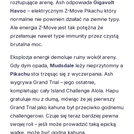
rozłupujące arenę. Ash odpowiada
Gigavolt
Havoc
– elektrycznym Z-Move Pikachu który
normalnie nie powinien działać na ziemne typy.
Ale energia Z-Move jest tak potężna że
przełamuje nawet type immunity przez czystą
brutalna moc.
Eksplozja energii demoluje ruiny wokół areny.
Gdy dym opada,
Mudsdale
leży nieprzytomny a
Pikachu
stoi trzęsąc się z wyczerpania. Ash
wygrywa Grand Trial – jego ostatnie,
kompletując cały Island Challenge Alola. Hapu
gratuluje mu z dumą, mówiąc że jej pierwszy
Grand Trial jako kahuna był przeciwko godnemu
challengerowi. Czuje się teraz bardziej pewna
swojej roli – jeśli może prowadzić taką epicką
walkę, może być godną kahuna.