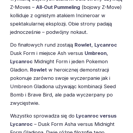
Z-Moves –
All-Out Pummeling
(bojowy Z-Move)
kolliduje z ognistym atakiem Incineroar w
spektakularnej eksplozji. Obie strony padają
jednocześnie – podwójny nokaut.
Do finałowych rund zostają
Rowlet
,
Lycanroc
Dusk Form i miejsce Ash versus
Umbreon
,
Lycanroc
Midnight Form i jeden Pokemon
Gladion.
Rowlet
w heroicznej demonstracji
pokonuje zarówno swoje wyczerpanie jak i
Umbreon Gladiona używając kombinacji Seed
Bomb i Brave Bird, ale pada wyczerpany po
zwycięstwie.
Wszystko sprowadza się do
Lycanroc versus
Lycanroc
– Dusk Form Asha versus Midnight
Form Gladiona. Dwie różne filozofie tego