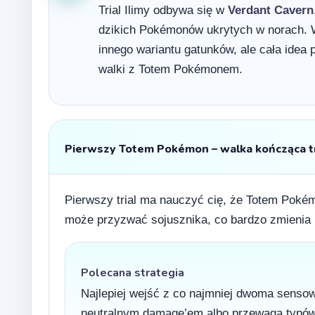
Trial Ilimy odbywa się w
Verdant Cavern
dzikich Pokémonów ukrytych w norach. W 
innego wariantu gatunków, ale cała idea
walki z Totem Pokémonem.
Pierwszy Totem Pokémon – walka kończąca tri
Pierwszy trial ma nauczyć cię, że Totem Pokém
może przyzwać sojusznika, co bardzo zmienia 
Polecana strategia
Najlepiej wejść z co najmniej dwoma sens
neutralnym damage’em albo przewagą typów,