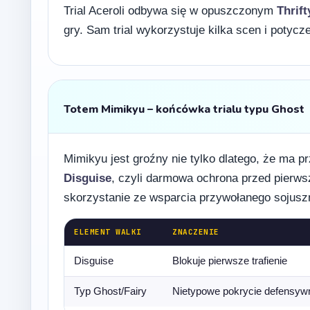
Trial Aceroli odbywa się w opuszczonym
Thrif
gry. Sam trial wykorzystuje kilka scen i potyc
Totem Mimikyu – końcówka trialu typu Ghost
Mimikyu jest groźny nie tylko dlatego, że ma 
Disguise
, czyli darmowa ochrona przed pierwsz
skorzystanie ze wsparcia przywołanego sojusz
ELEMENT WALKI
ZNACZENIE
Disguise
Blokuje pierwsze trafienie
Typ Ghost/Fairy
Nietypowe pokrycie defensyw