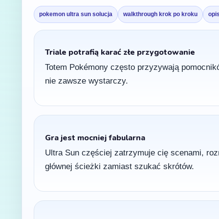
pokemon ultra sun solucja
walkthrough krok po kroku
opi
Triale potrafią karać złe przygotowanie
Totem Pokémony często przyzywają pomocnikó
nie zawsze wystarczy.
Gra jest mocniej fabularna
Ultra Sun częściej zatrzymuje cię scenami, ro
głównej ścieżki zamiast szukać skrótów.