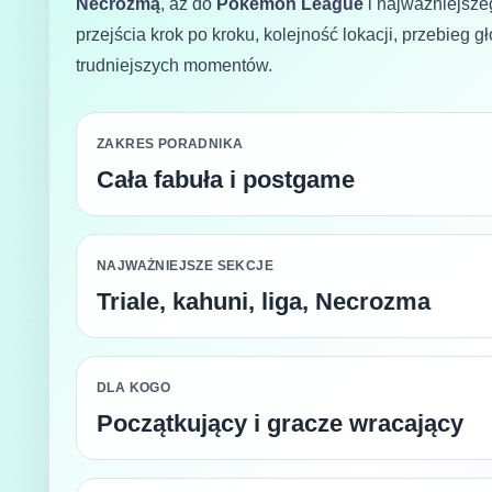
Necrozmą
, aż do
Pokémon League
i najważniejsz
przejścia krok po kroku, kolejność lokacji, przebieg
trudniejszych momentów.
ZAKRES PORADNIKA
Cała fabuła i postgame
NAJWAŻNIEJSZE SEKCJE
Triale, kahuni, liga, Necrozma
DLA KOGO
Początkujący i gracze wracający