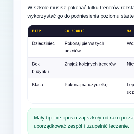
W szkole musisz pokonać kilku trenerów rozstaw
wykorzystać go do podniesienia poziomu starte
ETAP
CO ZROBIĆ
NA 
Dziedziniec
Pokonaj pierwszych
Wcz
uczniów
Bok
Znajdź kolejnych trenerów
Nie
budynku
Klasa
Pokonaj nauczycielkę
Lep
ucz
Mały tip: nie opuszczaj szkoły od razu po 
uporządkować zespół i uzupełnić leczenie.