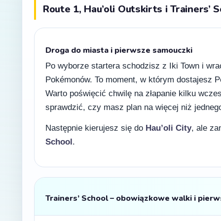
Route 1, Hau’oli Outskirts i Trainers’ 
Droga do miasta i pierwsze samouczki
Po wyborze startera schodzisz z Iki Town i wr
Pokémonów. To moment, w którym dostajesz Pok
Warto poświęcić chwilę na złapanie kilku wcz
sprawdzić, czy masz plan na więcej niż jedneg
Następnie kierujesz się do
Hau’oli City
, ale z
School
.
Trainers’ School – obowiązkowe walki i pie