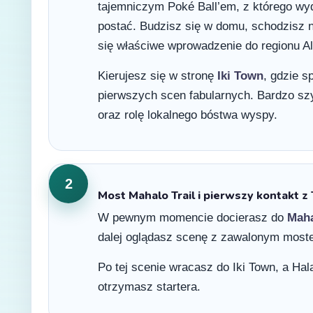
tajemniczym Poké Ball’em, z którego wyd
postać. Budzisz się w domu, schodzisz 
się właściwe wprowadzenie do regionu Al
Kierujesz się w stronę
Iki Town
, gdzie 
pierwszych scen fabularnych. Bardzo sz
oraz rolę lokalnego bóstwa wyspy.
2
Most Mahalo Trail i pierwszy kontakt z
W pewnym momencie docierasz do
Maha
dalej oglądasz scenę z zawalonym mostem
Po tej scenie wracasz do Iki Town, a Ha
otrzymasz startera.