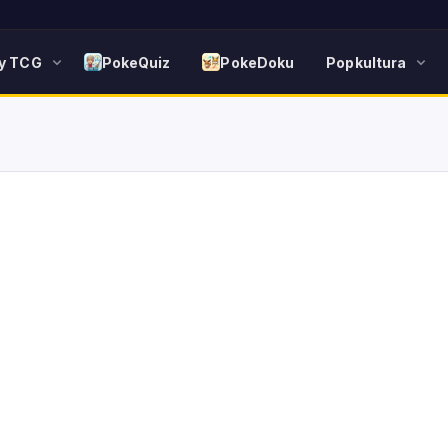
y TCG
PokeQuiz
PokeDoku
Popkultura