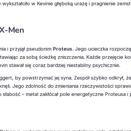
e wykształciło w Kevinie głęboką urazę i pragnienie zems
z X-Men
enia i przyjął pseudonim
Proteus
. Jego ucieczka rozpoczę
ostawiając za sobą ścieżkę zniszczenia. Każde przejęcie
n stawał się coraz bardziej niestabilny psychicznie.
gert, by powstrzymać jej syna. Zespół szybko odkrył, ż
etknęli. Jego zdolność do zmieniania rzeczywistości spraw
o słabość – metal zakłócał pole energetyczne Proteusa i