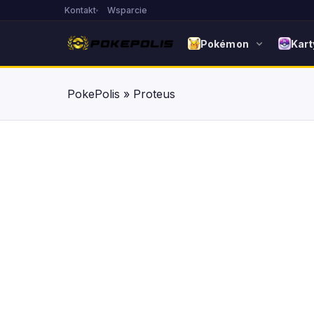
Kontakt
Wsparcie
Pokémon
Kart
PokePolis
»
Proteus