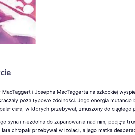
cie
y MacTaggert i Josepha MacTaggerta na szkockiej wyspie 
kraczały poza typowe zdolności. Jego energia mutancie 
palał ciała, w których przebywał, zmuszony do ciągłego 
 syna i niezdolna do zapanowania nad nim, podjęła tru
z lata chłopak przebywał w izolacji, a jego matka despe