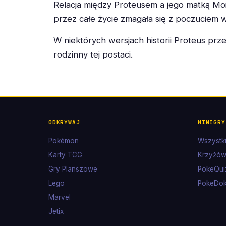
Relacja między Proteusem a jego matką Moi
przez całe życie zmagała się z poczuciem 
W niektórych wersjach historii Proteus pr
rodzinny tej postaci.
ODKRYWAJ
MINIGRY
Pokémon
Wszystki
Karty TCG
Krzyżów
Gry Planszowe
PokeQui
Lego
PokeDo
Marvel
Jetix