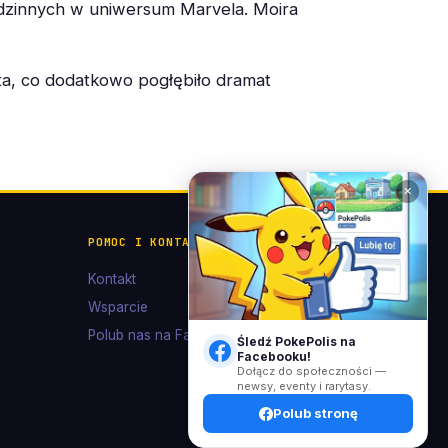
rodzinnych w uniwersum Marvela. Moira
rta, co dodatkowo pogłębiło dramat
✕
POMOC I KONTAKT
Kontakt
Wsparcie
Polub nas na Facebooku
Śledź PokePolis na
Facebooku!
Dołącz do społeczności —
newsy, eventy i rarytasy.
Polub stronę