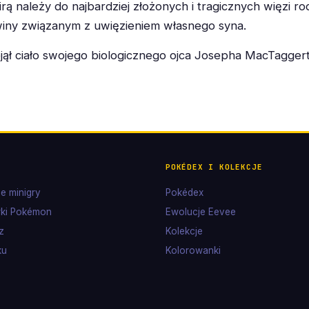
rą należy do najbardziej złożonych i tragicznych więzi 
winy związanym z uwięzieniem własnego syna.
zejął ciało swojego biologicznego ojca Josepha MacTagge
POKÉDEX I KOLEKCJE
e minigry
Pokédex
ki Pokémon
Ewolucje Eevee
z
Kolekcje
ku
Kolorowanki