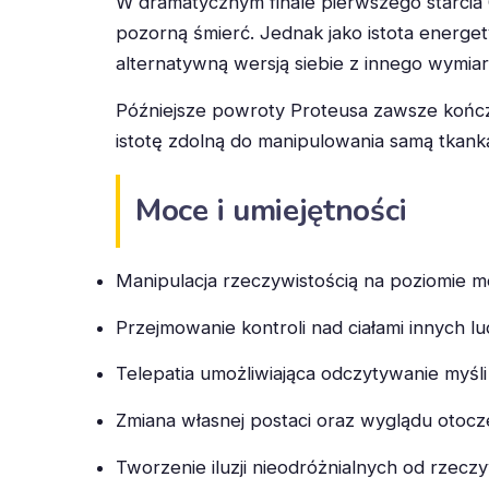
W dramatycznym finale pierwszego starcia 
pozorną śmierć. Jednak jako istota energet
alternatywną wersją siebie z innego wymia
Późniejsze powroty Proteusa zawsze kończył
istotę zdolną do manipulowania samą tkanką
Moce i umiejętności
Manipulacja rzeczywistością na poziomie mo
Przejmowanie kontroli nad ciałami innych lud
Telepatia umożliwiająca odczytywanie myśl
Zmiana własnej postaci oraz wyglądu otocz
Tworzenie iluzji nieodróżnialnych od rzeczy