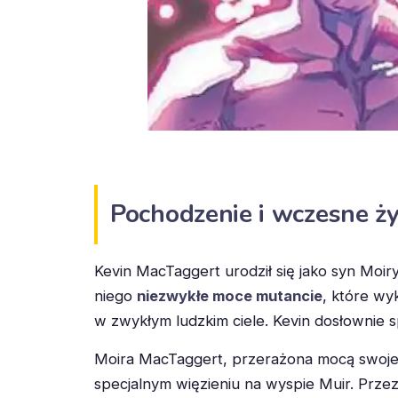
Pochodzenie i wczesne ży
Kevin MacTaggert urodził się jako syn Moir
niego
niezwykłe moce mutancie
, które wy
w zwykłym ludzkim ciele. Kevin dosłownie s
Moira MacTaggert, przerażona mocą swojego
specjalnym więzieniu na wyspie Muir. Prze