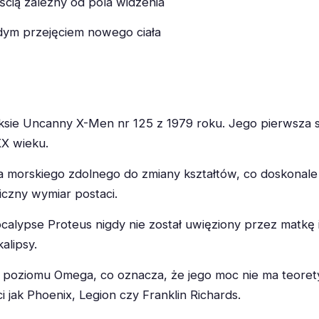
ścią zależny od pola widzenia
żdym przejęciem nowego ciała
iksie Uncanny X-Men nr 125 z 1979 roku. Jego pierwsza s
XX wieku.
 morskiego zdolnego do zmiany kształtów, co doskonale 
czny wymiar postaci.
alypse Proteus nigdy nie został uwięziony przez matkę i
alipsy.
 poziomu Omega, co oznacza, że jego moc nie ma teorety
i jak Phoenix, Legion czy Franklin Richards.