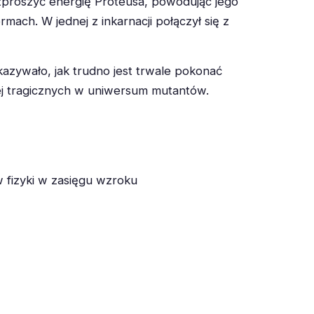
ozproszyć energię Proteusa, powodując jego
ach. W jednej z inkarnacji połączył się z
azywało, jak trudno jest trwale pokonać
ziej tragicznych w uniwersum mutantów.
w fizyki w zasięgu wzroku