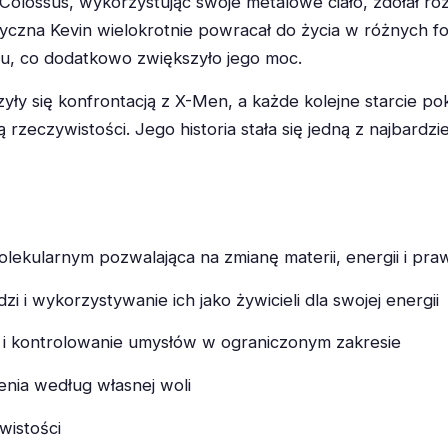
Colossus, wykorzystując swoje metalowe ciało, zdołał r
yczna Kevin wielokrotnie powracał do życia w różnych form
ru, co dodatkowo zwiększyło jego moc.
y się konfrontacją z X-Men, a każde kolejne starcie pok
 rzeczywistości. Jego historia stała się jedną z najbard
lekularnym pozwalająca na zmianę materii, energii i pra
zi i wykorzystywanie ich jako żywicieli dla swojej energii
i i kontrolowanie umysłów w ograniczonym zakresie
enia według własnej woli
wistości