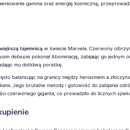
ieniowanie gamma oraz energię kosmiczną, przeprowadz
większą tajemnicą
w świecie Marvela. Czerwony olbrzym 
im debiucie pokonał Abominację, zabijając go jednym cio
adając mu dotkliwą porażkę.
zęsto balansując na granicy między heroizmem a złoczyńs
ikami. Jego brutalne metody i gotowość do zabijania odr
ści czerwonego giganta, co prowadziło do licznych spekul
kupienie