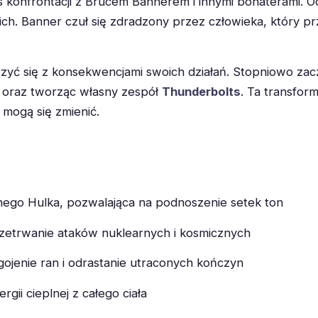
 konfrontacji z Brucem Bannerem i innymi bohaterami. 
ich. Banner czuł się zdradzony przez człowieka, który prz
rzyć się z konsekwencjami swoich działań. Stopniowo za
oraz tworząc własny zespół
Thunderbolts
. Ta transfor
 mogą się zmienić.
nego Hulka, pozwalająca na podnoszenie setek ton
zetrwanie ataków nuklearnych i kosmicznych
ojenie ran i odrastanie utraconych kończyn
gii cieplnej z całego ciała