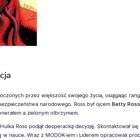
cja
oczonych przez większość swojego życia, osiągając rang
 bezpieczeństwa narodowego. Ross był ojcem
Betty Ros
generałem a zielonym olbrzymem.
ulka Ross podjął desperacką decyzję. Skontaktował się 
ę w nauce. Wraz z MODOK-iem i Liderem opracowali proce