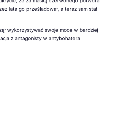
Odkrycie, że za maską czerwonego potwora
ez lata go prześladował, a teraz sam stał
czął wykorzystywać swoje moce w bardziej
macja z antagonisty w antybohatera