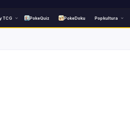
y TCG
PokeQuiz
PokeDoku
Popkultura