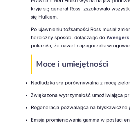
Prawda o Red Hulku wyszła na jaw podczas
kryje się generał Ross, zszokowało wszystk
się Hulkiem.
Po ujawnieniu tożsamości Ross musiał zmie
heroiczny sposób, dołączając do
Avengers
pokazała, że nawet najzagorzalsi wrogowie
Moce i umiejętności
Nadludzka siła porównywalna z mocą zielo
Zwiększona wytrzymałość umożliwiająca pr
Regeneracja pozwalająca na błyskawiczne g
Emisja promieniowania gamma w postaci ener