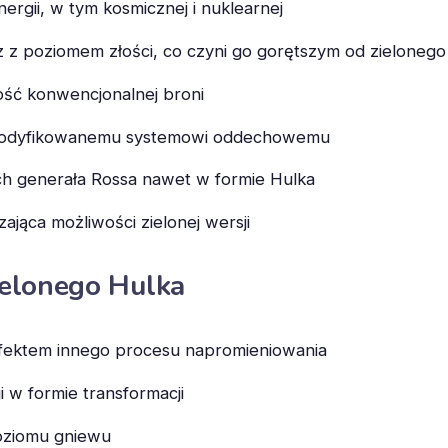
rgii, w tym kosmicznej i nuklearnej
 z poziomem złości, co czyni go gorętszym od zielonego
ość konwencjonalnej broni
zmodyfikowanemu systemowi oddechowemu
ych generała Rossa nawet w formie Hulka
jąca możliwości zielonej wersji
ielonego Hulka
efektem innego procesu napromieniowania
i w formie transformacji
poziomu gniewu