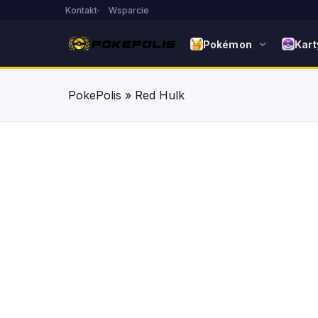
Kontakt
Wsparcie
Pokémon
Kart
PokePolis
»
Red Hulk