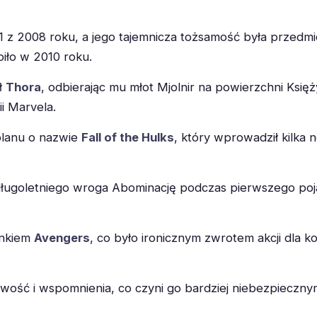
1 z 2008 roku, a jego tajemnicza tożsamość była przedmi
piło w 2010 roku.
ł
Thora
, odbierając mu młot Mjolnir na powierzchni Księży
ii Marvela.
planu o nazwie
Fall of the Hulks
, który wprowadził kilka
długoletniego wroga Abominację podczas pierwszego pojaw
onkiem
Avengers
, co było ironicznym zwrotem akcji dla k
ość i wspomnienia, co czyni go bardziej niebezpiecznym