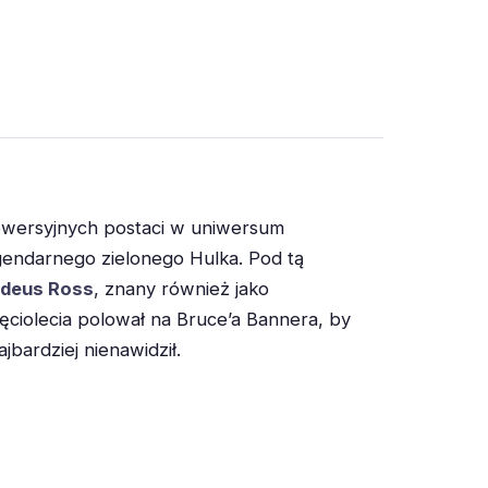
rowersyjnych postaci w uniwersum
endarnego zielonego Hulka. Pod tą
ddeus Ross
, znany również jako
ięciolecia polował na Bruce’a Bannera, by
jbardziej nienawidził.